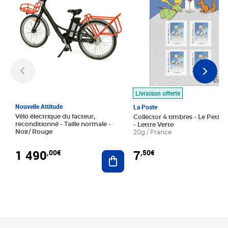
Livraison offerte
Nouvelle Attitude
La Poste
Vélo électrique du facteur,
Collector 4 timbres - Le Petit P
reconditionné - Taille normale -
- Lettre Verte
Noir/ Rouge
20g / France
1 490
7
,00€
,50€
Ajouter au panier