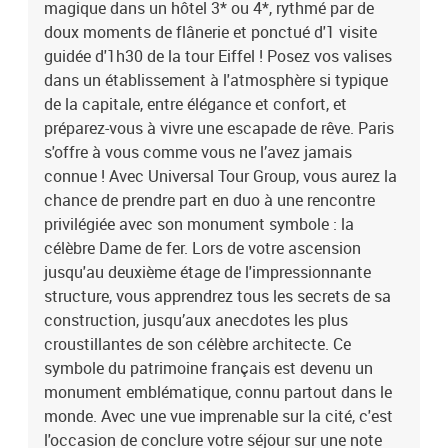
magique dans un hôtel 3* ou 4*, rythmé par de
de conclure votre séjour sur une note d'émerveillement !Ce coffret
cadeau contient 2 expériences réservables ensemble ou
doux moments de flânerie et ponctué d'1 visite
séparément, au choix et sous réserve de disponibilité de chaque
guidée d'1h30 de la tour Eiffel ! Posez vos valises
partenaire.1 nuit avec petit-déjeuner et 1h30 de visite guidée du
dans un établissement à l'atmosphère si typique
deuxième étage de la tour Eiffel pour 2 personnes
de la capitale, entre élégance et confort, et
préparez-vous à vivre une escapade de rêve. Paris
s'offre à vous comme vous ne l’avez jamais
connue ! Avec Universal Tour Group, vous aurez la
chance de prendre part en duo à une rencontre
privilégiée avec son monument symbole : la
célèbre Dame de fer. Lors de votre ascension
jusqu'au deuxième étage de l'impressionnante
structure, vous apprendrez tous les secrets de sa
construction, jusqu’aux anecdotes les plus
croustillantes de son célèbre architecte. Ce
symbole du patrimoine français est devenu un
monument emblématique, connu partout dans le
monde. Avec une vue imprenable sur la cité, c'est
l'occasion de conclure votre séjour sur une note