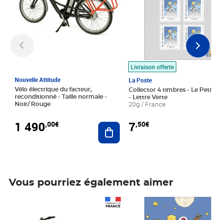
Livraison offerte
Nouvelle Attitude
La Poste
Vélo électrique du facteur,
Collector 4 timbres - Le Petit P
reconditionné - Taille normale -
- Lettre Verte
Noir/ Rouge
20g / France
1 490
7
,00€
,50€
Ajouter au panier
Vous pourriez également aimer
Prix 1 490,00€
Prix 7,50€