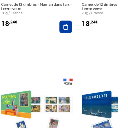
Carnet de 12 timbres - Maman dans l'art -
Carnet de 12 timbres - Le bl
Lettre verte
Lettre verte
20g / France
20g / France
18
18
,24€
,24€
r au panier
Ajouter au panier
Prix 18,24€
Prix 18,24€