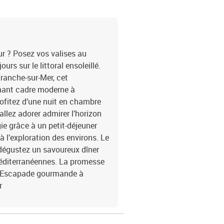
ur ? Posez vos valises au
rs sur le littoral ensoleillé.
efranche-sur-Mer, cet
rmant cadre moderne à
ofitez d’une nuit en chambre
llez adorer admirer l’horizon
rgie grâce à un petit-déjeuner
 l’exploration des environs. Le
 dégustez un savoureux dîner
éditerranéennes. La promesse
 !Escapade gourmande à
r