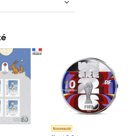
té
Prix 148,00€
Nouveauté