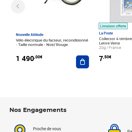
Livraison offerte
La Poste
Nouvelle Attitude
Collector 4 timbres
Vélo électrique du facteur, reconditionné
Lettre Verte
- Taille normale - Noir/ Rouge
20g / France
1 490
7
,00€
,50€
Ajouter au panier
Nos Engagements
Proche de vous
Pa