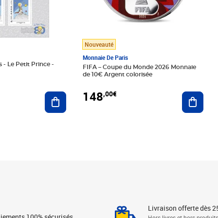
Nouveauté
Monnaie De Paris
 - Le Petit Prince -
FIFA – Coupe du Monde 2026 Monnaie
de 10€ Argent colorisée
148
,00€
Ajouter au panier
Ajoute
Livraison offerte dès 2
iements 100% sécurisés
Hors livres et hors produit