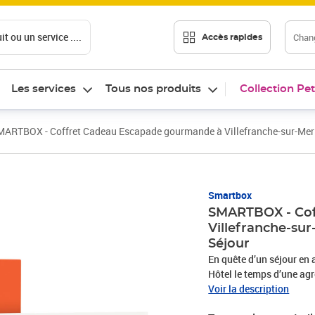
t ou un service ....
Chang
Accès rapides
Les services
Tous nos produits
Collection Pet
ARTBOX - Coffret Cadeau Escapade gourmande à Villefranche-sur-Mer : 2
Smartbox
SMARTBOX - Cof
Villefranche-sur-
Séjour
En quête d’un séjour en
Hôtel le temps d’une agré
situé au cœur de la vieil
Voir la description
vous reçoit dans un ch