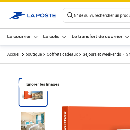
ontenu de la page
N° de suivi, rechercher un produi
Le courrier
Le colis
Le transfert de courrier
Accueil
boutique
Coffrets cadeaux
Séjours et week-ends
SM
Ignorer les images