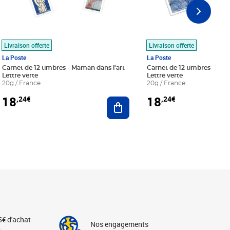
Livraison offerte
Livraison offerte
La Poste
La Poste
Carnet de 12 timbres - Maman dans l'art -
Carnet de 12 timbres - Le bl
Lettre verte
Lettre verte
20g / France
20g / France
18
18
,24€
,24€
r au panier
Ajouter au panier
5€ d'achat
Nos engagements
s