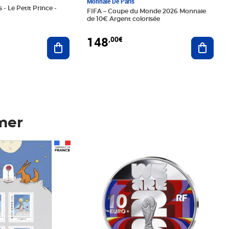
Monnaie De Paris
 - Le Petit Prince -
FIFA – Coupe du Monde 2026 Monnaie
de 10€ Argent colorisée
148
,00€
Ajouter au panier
Ajoute
mer
Prix 148,00€