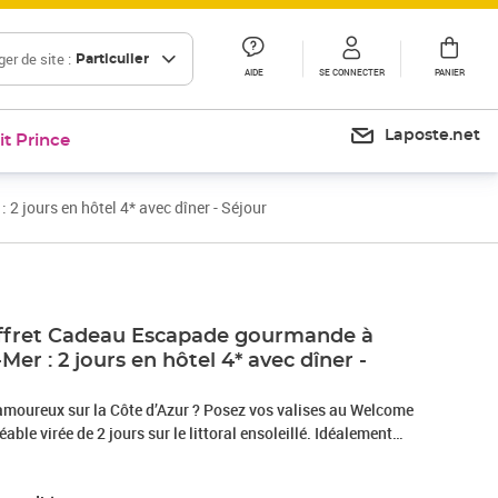
er de site :
Particulier
AIDE
SE CONNECTER
PANIER
Laposte.net
it Prince
 jours en hôtel 4* avec dîner - Séjour
fret Cadeau Escapade gourmande à
Mer : 2 jours en hôtel 4* avec dîner -
 amoureux sur la Côte d’Azur ? Posez vos valises au Welcome
able virée de 2 jours sur le littoral ensoleillé. Idéalement
le ville de Villefranche-sur-Mer, cet établissement 4 étoiles
armant cadre moderne à seulement quelques kilomètres de