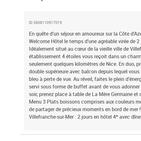
ID 3608110917019
En quête d’un séjour en amoureux sur la Côte d’Az
Welcome Hôtel le temps d’une agréable virée de 2 jou
Idéalement situé au cœur de la vieille ville de Vill
établissement 4 étoiles vous reçoit dans un cha
seulement quelques kilomètres de Nice. En duo, pr
double supérieure avec balcon depuis lequel vous a
bleu à perte de vue. Au réveil, faites le plein d’éne
servi sous forme de buffet avant de vous adonner à
soir, prenez place à table de La Mère Germaine et
Menu 3 Plats boissons comprises aux couleurs m
de partager de précieux moments en bord de mer
Villefranche-sur-Mer : 2 jours en hôtel 4* avec dîne