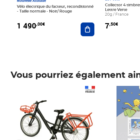
Nouvelle Attitude
Collector 4 timbres
Vélo électrique du facteur, reconditionné
Lettre Verte
- Taille normale - Noir/ Rouge
20g / France
1 490
7
,00€
,50€
Ajouter au panier
Vous pourriez également ai
Prix 1 490,00€
Prix 7,50€