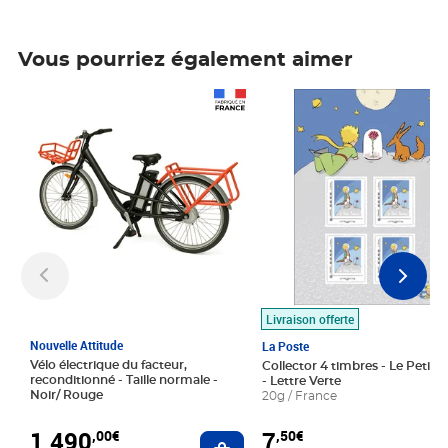
Vous pourriez également aimer
Prix 1 490,00€
Prix 7,50€
Livraison offerte
Nouvelle Attitude
La Poste
Vélo électrique du facteur,
Collector 4 timbres - Le Petit P
reconditionné - Taille normale -
- Lettre Verte
Noir/ Rouge
20g / France
1 490
7
,00€
,50€
Ajouter au panier