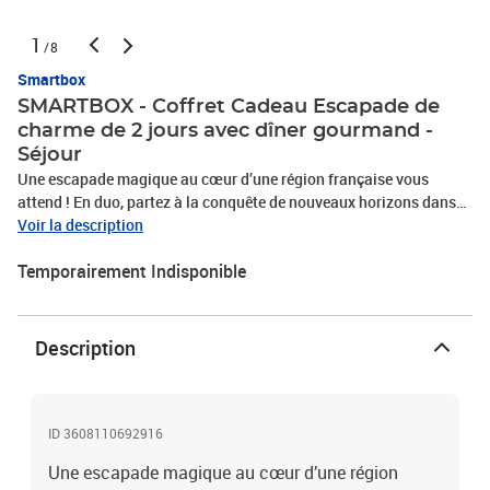
1
/8
Smartbox
SMARTBOX - Coffret Cadeau Escapade de
charme de 2 jours avec dîner gourmand -
Séjour
Une escapade magique au cœur d’une région française vous
attend ! En duo, partez à la conquête de nouveaux horizons dans
l’Hexagone lors d’une parenthèse inoubliable d’une nuit au sein
Voir la description
d’un charmant établissement, disposant de chambres spacieuses
Temporairement Indisponible
et de lits confortables, indispensables à votre bien-être. Après un
sommeil synonyme de doux rêves, tels de véritables épicuriens,
vous aurez la chance de savourer un petit-déjeuner gourmand en
tête-à-tête. Voici la promesse d’un repos bien mérité et de
Description
souvenirs précieux !1 nuit avec petit-déjeuner et dîner pour 2
personnes76 séjours en maison d’hôtes ou domaines en France
ID 3608110692916
Une escapade magique au cœur d’une région