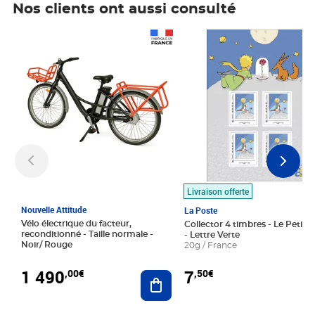
Nos clients ont aussi consulté
Prix 1 490,00€
Prix 7,50€
Livraison offerte
Nouvelle Attitude
La Poste
Vélo électrique du facteur,
Collector 4 timbres - Le Petit P
reconditionné - Taille normale -
- Lettre Verte
Noir/ Rouge
20g / France
1 490
7
,00€
,50€
Ajouter au panier