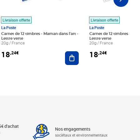
Livraison offerte
Livraison offerte
La Poste
La Poste
Carnet de 12 timbres - Maman dans l'art -
Carnet de 12 timbres - Le bl
Lettre verte
Lettre verte
20g / France
20g / France
18
18
,24€
,24€
r au panier
Ajouter au panier
5€ d'achat
Nos engagements
s
sociétaux et environnementaux