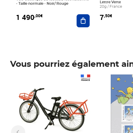
Lettre Verte
- Taille normale - Noir/ Rouge
20g / France
1 490
7
,00€
,50€
Ajouter au panier
Vous pourriez également ai
Prix 1 490,00€
Prix 7,50€