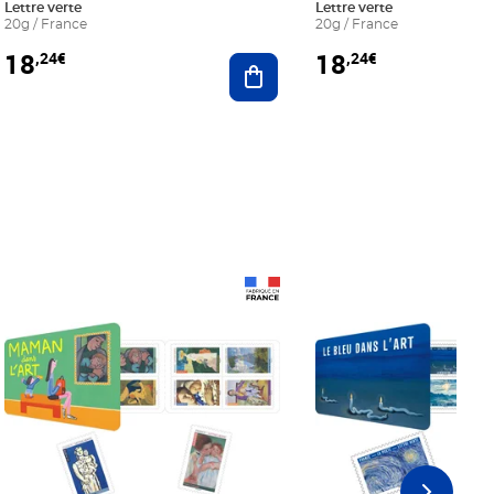
Lettre verte
Lettre verte
20g / France
20g / France
18
18
,24€
,24€
r au panier
Ajouter au panier
Prix 18,24€
Prix 18,24€