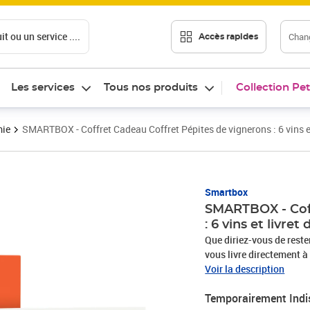
t ou un service ....
Chang
Accès rapides
Les services
Tous nos produits
Collection Pet
mie
SMARTBOX - Coffret Cadeau Coffret Pépites de vignerons : 6 vins e
Smartbox
SMARTBOX - Coff
: 6 vins et livr
Que diriez-vous de reste
vous livre directement à
bouteilles de domaines 
Voir la description
France ou en Belgique. C
Temporairement Indi
sélectionnées au préala