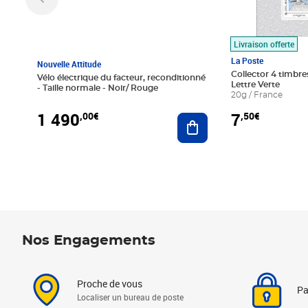
Livraison offerte
La Poste
Nouvelle Attitude
Collector 4 timbres
Vélo électrique du facteur, reconditionné
Lettre Verte
- Taille normale - Noir/ Rouge
20g / France
1 490
7
,00€
,50€
Ajouter au panier
Nos Engagements
Proche de vous
Pa
Localiser un bureau de poste