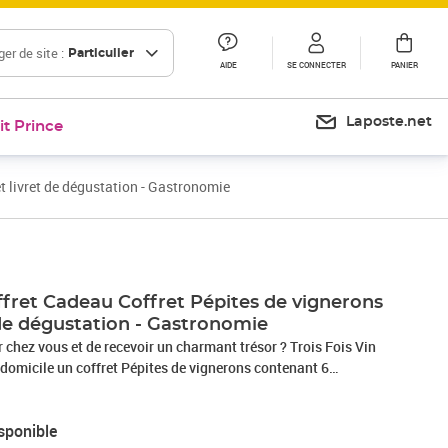
er de site :
Particulier
AIDE
SE CONNECTER
PANIER
Laposte.net
it Prince
t livret de dégustation - Gastronomie
ret Cadeau Coffret Pépites de vignerons
et de dégustation - Gastronomie
r chez vous et de recevoir un charmant trésor ? Trois Fois Vin
 domicile un coffret Pépites de vignerons contenant 6
indépendants et un livret de dégustation, pour 1 personne en
et assortiment riche en découverte contient des merveilles
sponible
ble par une sommelière experte avec plus de 20 ans à son