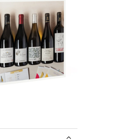
actif et une passion pou
donc des nouveautés à d
qualité égales à des cr
les différentes régions 
exploration gustative à 
vins et livret de dégusta