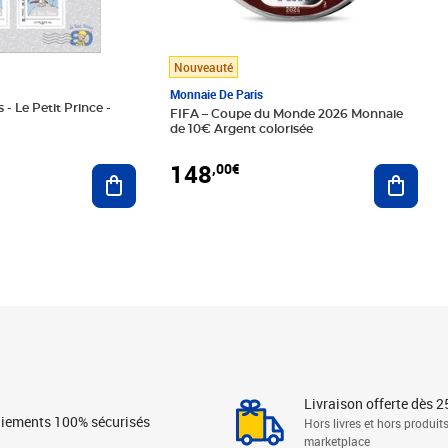
Nouveauté
Monnaie De Paris
 - Le Petit Prince -
FIFA – Coupe du Monde 2026 Monnaie
de 10€ Argent colorisée
148
,00€
Ajouter au panier
Ajoute
Livraison offerte dès 2
iements 100% sécurisés
Hors livres et hors produit
marketplace