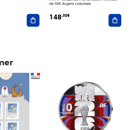
de 10€ Argent colorisée
148
,00€
Ajouter au panier
Ajoute
mer
Prix 148,00€