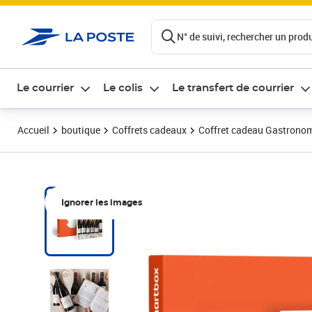
ontenu de la page
N° de suivi, rechercher un produi
Le courrier
Le colis
Le transfert de courrier
Accueil
boutique
Coffrets cadeaux
Coffret cadeau Gastrono
Ignorer les images