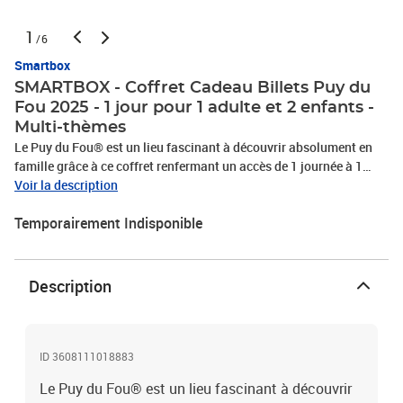
1
/6
Smartbox
SMARTBOX - Coffret Cadeau Billets Puy du
Fou 2025 - 1 jour pour 1 adulte et 2 enfants -
Multi-thèmes
Le Puy du Fou® est un lieu fascinant à découvrir absolument en
famille grâce à ce coffret renfermant un accès de 1 journée à 1
adulte et 2 enfants au célèbre parc, ainsi qu’au spectacle nocturne
Voir la description
des Noces de Feu, en fonction du calendrier d’ouverture. Puy du
Temporairement Indisponible
Fou® - Meilleur parc d'attraction du monde ! Sur plus de 150
hectares, partez à la découverte d’un parc abritant près de 20
spectacles grandioses aux mises en scène audacieuses, 4 villages
authentiques et leurs artisans d’art et plus de 1500 animaux en
Description
pleine nature. Assistez à l’attaque des Vikings au Fort de l’An Mil,
choisissez votre camp dans les arènes gallo-romaines ou suivez
l’explorateur La Pérouse à bord de son navire en 1785. De
l’Antiquité à nos jours, vibrez au rythme des effets spéciaux, des
ID 3608111018883
cascades époustouflantes et chorégraphies millimétrées ! Une
Le Puy du Fou® est un lieu fascinant à découvrir
épopée enchantée dans un lieu où les émotions sont éternelles