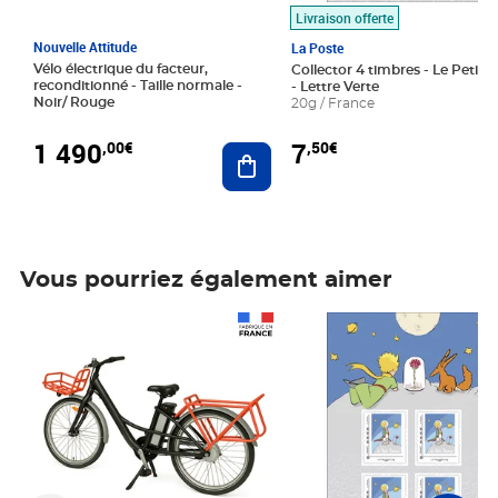
Livraison offerte
Nouvelle Attitude
La Poste
Vélo électrique du facteur,
Collector 4 timbres - Le Petit P
reconditionné - Taille normale -
- Lettre Verte
Noir/ Rouge
20g / France
1 490
7
,00€
,50€
Ajouter au panier
Vous pourriez également aimer
Prix 1 490,00€
Prix 7,50€