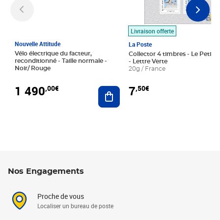
Livraison offerte
Nouvelle Attitude
La Poste
Vélo électrique du facteur,
Collector 4 timbres - Le Petit P
reconditionné - Taille normale -
- Lettre Verte
Noir/ Rouge
20g / France
1 490
7
,00€
,50€
Ajouter au panier
Nos Engagements
Proche de vous
Localiser un bureau de poste