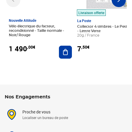
Livraison offerte
Nouvelle Attitude
La Poste
Vélo électrique du facteur,
Collector 4 timbres - Le Petit P
reconditionné - Taille normale -
- Lettre Verte
Noir/ Rouge
20g / France
1 490
7
,00€
,50€
Ajouter au panier
Nos Engagements
Proche de vous
Localiser un bureau de poste