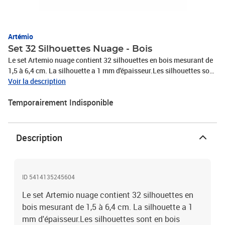
Artémio
Set 32 Silhouettes Nuage - Bois
Le set Artemio nuage contient 32 silhouettes en bois mesurant de
1,5 à 6,4 cm. La silhouette a 1 mm d'épaisseur.Les silhouettes sont
en bois naturel non verni FSC.Les silhouettes sont des poissons,
Voir la description
des tortues, des bateaux, un biberon, un nuage...N'hésitez pas à les
Temporairement Indisponible
décorer en fonction de vos goûts et de vos envies. Nos techniques
de peintures, de papiers, ... rendront votre création unique et
originale.Découvrez nos différents embellissements (masking
tapes, paillettes, autocollants, rubans,...) qui donneront la touche
Description
finale et personnalisée à votre réalisation.Elles donnent une
touche personnalisée à vos créations DIY ou home déco. Elles
mettront la touche finale à vos emballages cadeaux pour toutes
occasions. Elles seront le détail original de vos réalisations.Le set
ID 5414135245604
s'intègre dans la collection Jolies comptines de Artemio.La
Le set Artemio nuage contient 32 silhouettes en
collection Jolies comptines créée par Artemio illustre le monde de
bois mesurant de 1,5 à 6,4 cm. La silhouette a 1
la petite enfance. Cette période de la vie est mise en avant en
représentant la douceur et l'imagination, à travers les éléments
mm d'épaisseur.Les silhouettes sont en bois