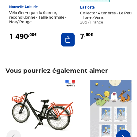
Nouvelle Attitude
La Poste
Vélo électrique du facteur,
Collector 4 timbres - Le Petit P
reconditionné - Taille normale -
- Lettre Verte
Noir/ Rouge
20g / France
1 490
7
,00€
,50€
Ajouter au panier
Vous pourriez également aimer
Prix 1 490,00€
Prix 7,50€