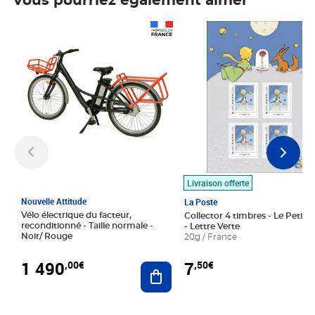
Vous pourriez également aimer
Prix 1 490,00€
Prix 7,50€
Livraison offerte
Nouvelle Attitude
La Poste
Vélo électrique du facteur,
Collector 4 timbres - Le Petit P
reconditionné - Taille normale -
- Lettre Verte
Noir/ Rouge
20g / France
1 490
7
,00€
,50€
Ajouter au panier