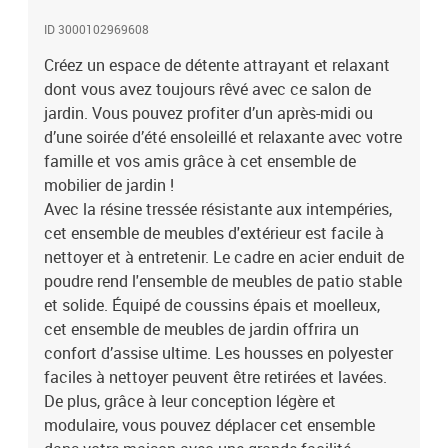
d'extérieur, nous vous recommandons de les nettoyer
ID 3000102969608
régulièrement et de ne pas les laisser à l'extérieur sans protection
inutilement.Nettoyage : Utiliser une solution savonneuse
Créez un espace de détente attrayant et relaxant
douceStockage : Si possible, stockez dans un endroit frais et sec à
dont vous avez toujours rêvé avec ce salon de
l'intérieur. Si le produit est stocké à l'extérieur, protégez-le avec une
jardin. Vous pouvez profiter d’un après-midi ou
housse imperméable. Essuyez et séchez l'excès d'eau ou de neige
d’une soirée d’été ensoleillé et relaxante avec votre
des surfaces planes après la pluie ou une chute de neige.
famille et vos amis grâce à cet ensemble de
Permettez une circulation d'air suffisante afin d'éviter les
mobilier de jardin !
dommages liés à l'humidité.Couleur : marronCouleur des coussins
Avec la résine tressée résistante aux intempéries,
: blanc crèmeMatériau : résine tressée, acier enduit de poudre,
tissu (100 % polyester)Dimensions de la table : 60 x 60 x 35 cm (L x
cet ensemble de meubles d'extérieur est facile à
l x H)Dimensions du canapé de milieu : 57 x 69 x 69 cm (l x P x
nettoyer et à entretenir. Le cadre en acier enduit de
H)Dimensions du canapé d'angle : 69 x 69 x 69 cm (l x P x
poudre rend l'ensemble de meubles de patio stable
H)Dimensions du repose-pied : 60 x 60 x 35 cm (L x l x H)Largeur
et solide. Équipé de coussins épais et moelleux,
du siège : 57 cmProfondeur du siège : 57 cmHauteur du siège à
cet ensemble de meubles de jardin offrira un
partir du sol : 35 cmL'assemblage est requisLa livraison contient :1
confort d’assise ultime. Les housses en polyester
x table4 x canapé central3 x canapé d'angle1 x repose-pied8 x
faciles à nettoyer peuvent être retirées et lavées.
coussin de siège10 x coussin de dossier
De plus, grâce à leur conception légère et
modulaire, vous pouvez déplacer cet ensemble