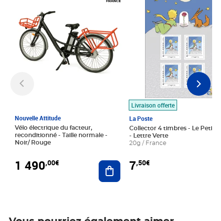
Livraison offerte
Nouvelle Attitude
La Poste
Vélo électrique du facteur,
Collector 4 timbres - Le Petit P
reconditionné - Taille normale -
- Lettre Verte
Noir/ Rouge
20g / France
1 490
7
,00€
,50€
Ajouter au panier