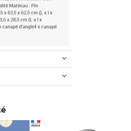
dité.Matériau : Pin
 x 63,5 x 62,5 cm (L x l x
,5 x 28,5 cm (L x l x
 x canapé d'angle4 x canapé
té
Prix 148,00€