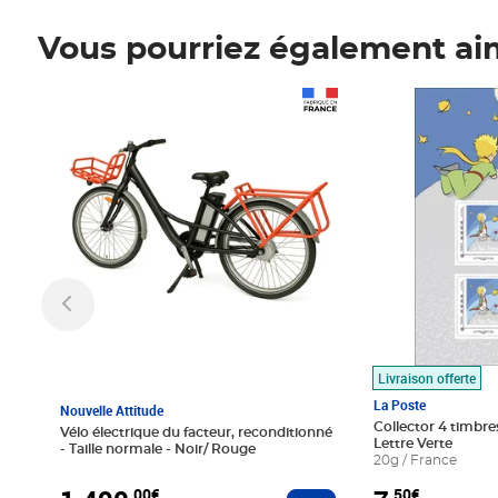
Vous pourriez également ai
Prix 1 490,00€
Prix 7,50€
Livraison offerte
La Poste
Nouvelle Attitude
Collector 4 timbres
Vélo électrique du facteur, reconditionné
Lettre Verte
- Taille normale - Noir/ Rouge
20g / France
,00€
,50€
Ajouter au panier