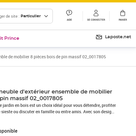
er de site :
Particulier
AIDE
SE CONNECTER
PANIER
Laposte.net
it Prince
mble de mobilier 8 pièces bois de pin massif 02_0017805
 meuble d'extérieur ensemble de mobilier
 pin massif 02_0017805
 jardin en bois est un choix idéal pour vous détendre, profiter
 sieste ou discuter en famille ou entre amis. Avec son design
l'ensemble de canapés en bois ajoute une touche de charme
, jardin ou salon. Fabriqué en bois de pin massif, cet
sponible
xtérieur est très durable, résistant aux intempéries et