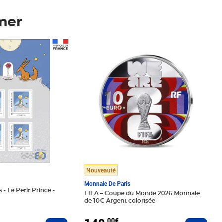
mer
Prix 148,00€
Nouveauté
Monnaie De Paris
 - Le Petit Prince -
FIFA – Coupe du Monde 2026 Monnaie
de 10€ Argent colorisée
,00€
Ajouter au panier
Ajoute