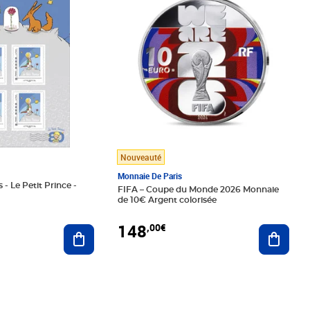
Nouveauté
Monnaie De Paris
 - Le Petit Prince -
FIFA – Coupe du Monde 2026 Monnaie
de 10€ Argent colorisée
148
,00€
Ajouter au panier
Ajoute