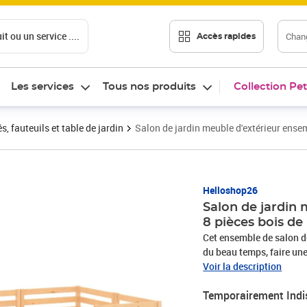
t ou un service ....
Chang
Accès rapides
Les services
Tous nos produits
Collection Pet
 fauteuils et table de jardin
Salon de jardin meuble d'extérieur ense
Helloshop26
Salon de jardin
8 pièces bois de
Cet ensemble de salon de
du beau temps, faire une
intemporel de palette, 
Voir la description
rustique à votre terrasse
Temporairement Indi
ensemble de mobilier d'e