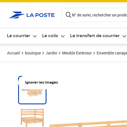
ontenu de la page
N° de suivi, rechercher un produi
Le courrier
Le colis
Le transfert de courrier
Accueil
boutique
Jardin
Meuble Extérieur
Ensemble canapés,
Ignorer les images