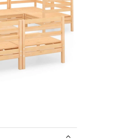
respectueux de l'enviro
et nécessite peu d'entre
placer l'ensemble dans 
de prolonger la durée d
les nettoyer régulièremen
inutilement.Nettoyage :
possible, stockez dans un 
l'extérieur, protégez-le
ou de neige des surfaces
circulation d'air suffisa
massifDimensions du cana
H)Dimensions du repose-p
H)L'assemblage est requ
central1 x repose-pied/