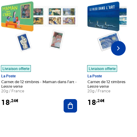
Livraison offerte
Livraison offerte
La Poste
La Poste
Carnet de 12 timbres - Maman dans l'art -
Carnet de 12 timbres - Le bl
Lettre verte
Lettre verte
20g / France
20g / France
18
18
,24€
,24€
r au panier
Ajouter au panier