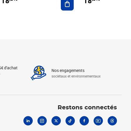
18
18
5€ d'achat
Nos engagements
s
sociétaux et environnementaux
Linkedin
Instagram
X
Tiktok
Facebook
Youtube
Threads
Restons connectés