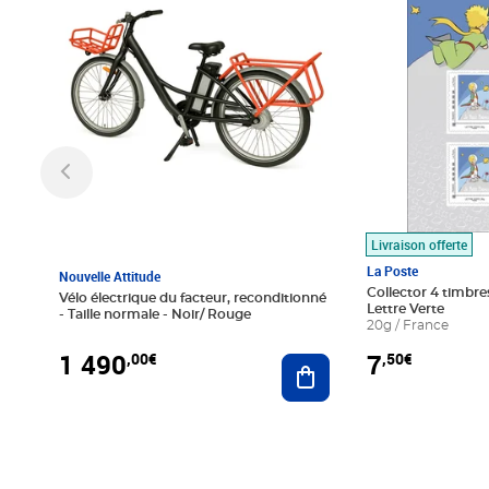
Livraison offerte
La Poste
Nouvelle Attitude
Collector 4 timbres
Vélo électrique du facteur, reconditionné
Lettre Verte
- Taille normale - Noir/ Rouge
20g / France
1 490
7
,00€
,50€
Ajouter au panier