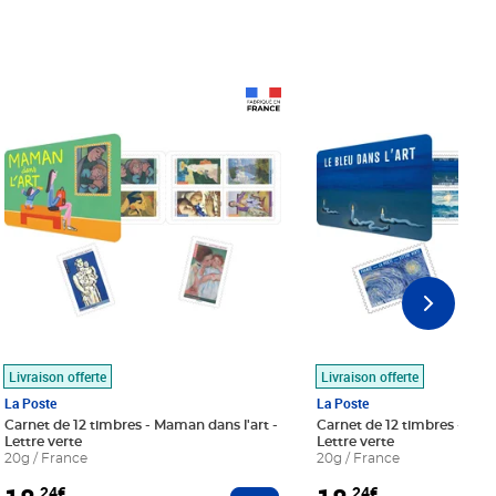
Prix 18,24€
Prix 18,24€
Livraison offerte
Livraison offerte
La Poste
La Poste
Carnet de 12 timbres - Maman dans l'art -
Carnet de 12 timbres - Le bl
Lettre verte
Lettre verte
20g / France
20g / France
,24€
,24€
r au panier
Ajouter au panier