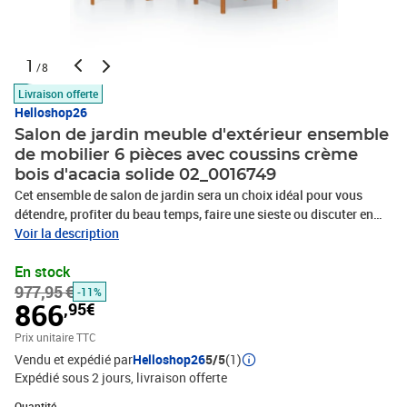
1
/8
Livraison offerte
Helloshop26
Salon de jardin meuble d'extérieur ensemble
de mobilier 6 pièces avec coussins crème
bois d'acacia solide 02_0016749
Cet ensemble de salon de jardin sera un choix idéal pour vous
détendre, profiter du beau temps, faire une sieste ou discuter en
famille ou entre amis.Avec son design intemporel, cet ensemble de
Voir la description
meubles en bois ajoutera une touche de charme rustique à votre
En stock
terrasse, jardin ou salon.Cet ensemble de jardin est fabriqué en
977,95 €
bois d’acacia massif de haute qualité, un bois dur tropical, qui est
-11%
866
,95€
résistant aux intempéries et très durable.Grâce à la finition à
l’huile, l’ensemble de meubles de patio a une couleur chaude et est
Prix unitaire TTC
facile à nettoyer et à entretenir.De plus, la livraison comprend des
Vendu et expédié par
Helloshop26
5/5
(1)
coussins de siège et de dossier avec rembourrage épais pour un
Expédié sous 2 jours
livraison offerte
confort suprême.Couleur du coussin : blanc casséMatériau : bois
Quantité : 1
d'acacia massif avec finition à l'huile Dimensions de la table : 63 x
Quantité