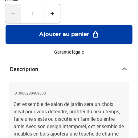
63 x 30 cm (L x l x H)Dimensions du canapé de milieu : 65 x 65 x 60
cm (l x P x H)Dimensions du canapé d'angle : 65 x 65 x 60 cm (I x P
x H)Dimensions du repose-pied : 63 x 63 x 30 cm (l x P x
H)Épaisseur du coussin de siège : 6 cmÉpaisseur du coussin de
dossier : 9 cmL'assemblage est requisLa livraison contient :2 x
Ajouter au panier
canapé d'angle2 x canapé central1 x repose-pied1 x table5 x
coussin de siège6 x coussin de dossier
Garantie légale
Description
ID 3000280469600
Cet ensemble de salon de jardin sera un choix
idéal pour vous détendre, profiter du beau temps,
faire une sieste ou discuter en famille ou entre
amis.Avec son design intemporel, cet ensemble de
meubles en bois ajoutera une touche de charme