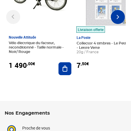
Livraison offerte
Nouvelle Attitude
La Poste
Vélo électrique du facteur,
Collector 4 timbres - Le Petit P
reconditionné - Taille normale -
- Lettre Verte
Noir/ Rouge
20g / France
1 490
7
,00€
,50€
Ajouter au panier
Nos Engagements
Proche de vous