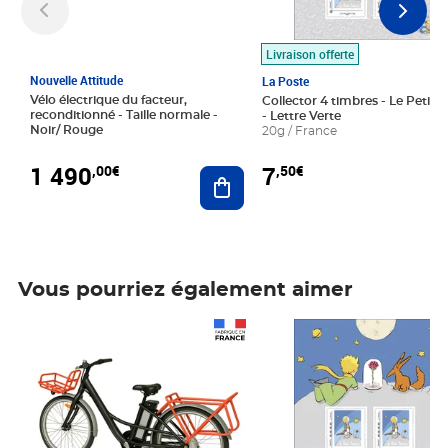
Livraison offerte
Nouvelle Attitude
La Poste
Vélo électrique du facteur,
Collector 4 timbres - Le Petit P
reconditionné - Taille normale -
- Lettre Verte
Noir/ Rouge
20g / France
1 490
7
,00€
,50€
Ajouter au panier
Vous pourriez également aimer
Prix 1 490,00€
Prix 7,50€