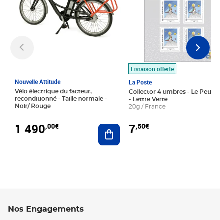
Livraison offerte
Nouvelle Attitude
La Poste
Vélo électrique du facteur,
Collector 4 timbres - Le Petit P
reconditionné - Taille normale -
- Lettre Verte
Noir/ Rouge
20g / France
1 490
7
,00€
,50€
Ajouter au panier
Nos Engagements