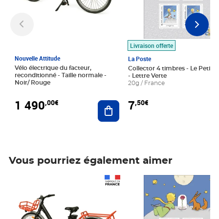
Livraison offerte
Nouvelle Attitude
La Poste
Vélo électrique du facteur,
Collector 4 timbres - Le Petit P
reconditionné - Taille normale -
- Lettre Verte
Noir/ Rouge
20g / France
1 490
7
,00€
,50€
Ajouter au panier
Vous pourriez également aimer
Prix 1 490,00€
Prix 7,50€