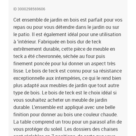
trouver la position la plus confortable. Avec un design pliable, les
ID 3000298569606
chaises peuvent être pliées pour économiser de l’espace
lorsqu'elles ne sont pas utilisées. Elles sont également légères et
Cet ensemble de jardin en bois est parfait pour vos
faciles à déplacer. L’ensemble de meubles vous offre un confort et
repas ou pour vous détendre dans le jardin ou sur
une grande commodité pour passer du temps avec votre famille et
le patio. Il est également idéal pour une utilisation
vos amis. De plus, cet ensemble est également facile à nettoyer
à 'intérieur. Fabriquée en bois dur de teck
avec un chiffon humide. Matériau : bois dur de teck finement
extrêmement durable, cette pièce de meuble en
poncé avec finition à base d’eauDimensions de la table : 150 x 90 x
teck a été chevronnée, séchée au four puis
75 cm (L x P x H)Avec un trou de parasolDiamètre du trou de
finement poncée pour lui donner un aspect très
parasol : 5 cmDimensions de la chaise : 57 x 71,5 x 109 cm (l x P x
H)Largeur du siège : 47,5 cmProfondeur du siège : 40 cmHauteur
lisse. Le bois de teck est connu pour sa résistance
du siège à partir du sol : 45 cmHauteur des accoudoirs à partir du
exceptionnelle aux intempéries, ce qui le rend bien
sol : 64 cmChaises avec 7 positions inclinablesChaises pliables
plus adapté aux meubles de jardin que tout autre
pour un rangement et un transport facileL'assemblage est
type de bois. Le bois de teck est le choix idéal si
requisLa livraison contient :1 x table4 x chaise
vous souhaitez acheter un meuble de jardin
durable. L’ensemble est appliqué avec une belle
finition pour donner au bois une couleur chaude.
La table comprend un trou pour un parasol afin de
vous protéger du soleil. Les dossiers des chaises