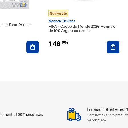
Nouveauté
Monnaie De Paris
 - Le Petit Prince -
FIFA – Coupe du Monde 2026 Monnaie
de 10€ Argent colorisée
148
,00€
Ajouter au panier
Ajoute
Livraison offerte dès 2
iements 100% sécurisés
Hors livres et hors produit
marketplace