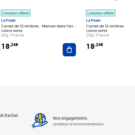
Livraison offerte
Livraison offerte
La Poste
La Poste
Carnet de 12 timbres - Maman dans l'art -
Carnet de 12 timbres - Le bl
Lettre verte
Lettre verte
20g / France
20g / France
18
18
,24€
,24€
r au panier
Ajouter au panier
5€ d'achat
Nos engagements
s
sociétaux et environnementaux