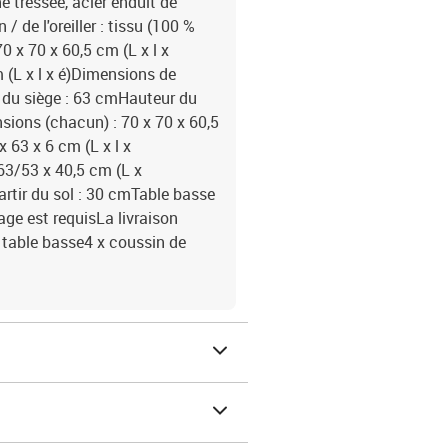
e tressée, acier enduit de
 de l'oreiller : tissu (100 %
 x 70 x 60,5 cm (L x l x
 (L x l x é)Dimensions de
ur du siège : 63 cmHauteur du
sions (chacun) : 70 x 70 x 60,5
 63 x 6 cm (L x l x
63/53 x 40,5 cm (L x
artir du sol : 30 cmTable basse
age est requisLa livraison
 table basse4 x coussin de