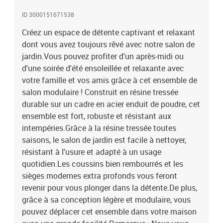
l'ensemble en rotin pendant la pluie, la neige et le gel.Couleur :
ID 3000151671538
noirCouleur des coussins : noirMatériau : résine tressée
(polyéthylène), cadre en acier enduit de poudreMatériau des
Créez un espace de détente captivant et relaxant
coussins : 100 % polyester avec rembourrage en cotonDimensions
dont vous avez toujours rêvé avec notre salon de
du canapé central : 57 x 69 x 67 cm (l x P x H)Largeur du siège : 57
jardin.Vous pouvez profiter d'un après-midi ou
cmProfondeur du siège : 57 cmHauteur du siège : 35
d'une soirée d'été ensoleillée et relaxante avec
cmDimensions du repose-pied : 60 x 60 x 35 cm (L x l x
votre famille et vos amis grâce à cet ensemble de
H)L'assemblage est requisLa livraison contient :2 x canapé
salon modulaire ! Construit en résine tressée
central1 x repose-pied2 x coussin de dossier3 x coussin de siège
durable sur un cadre en acier enduit de poudre, cet
ensemble est fort, robuste et résistant aux
intempéries.Grâce à la résine tressée toutes
saisons, le salon de jardin est facile à nettoyer,
résistant à l'usure et adapté à un usage
quotidien.Les coussins bien rembourrés et les
sièges modernes extra profonds vous feront
revenir pour vous plonger dans la détente.De plus,
grâce à sa conception légère et modulaire, vous
pouvez déplacer cet ensemble dans votre maison