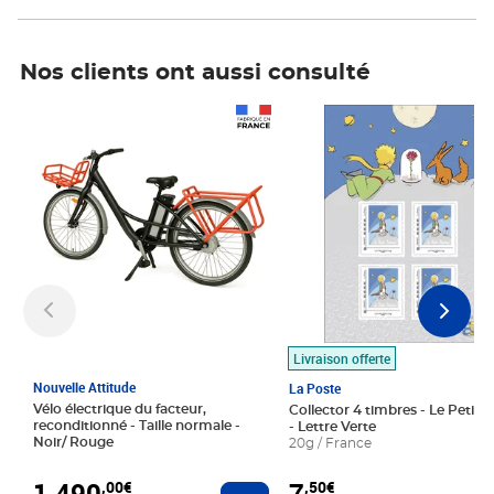
Nos clients ont aussi consulté
Prix 1 490,00€
Prix 7,50€
Livraison offerte
Nouvelle Attitude
La Poste
Vélo électrique du facteur,
Collector 4 timbres - Le Petit P
reconditionné - Taille normale -
- Lettre Verte
Noir/ Rouge
20g / France
1 490
7
,00€
,50€
Ajouter au panier