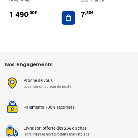
20g / France
1 490
7
,00€
,50€
Ajouter au panier
Nos Engagements
Proche de vous
Localiser un bureau de poste
Paiements 100% sécurisés
Livraison offerte dès 25€ d'achat
Hors livres et hors produits marketplace