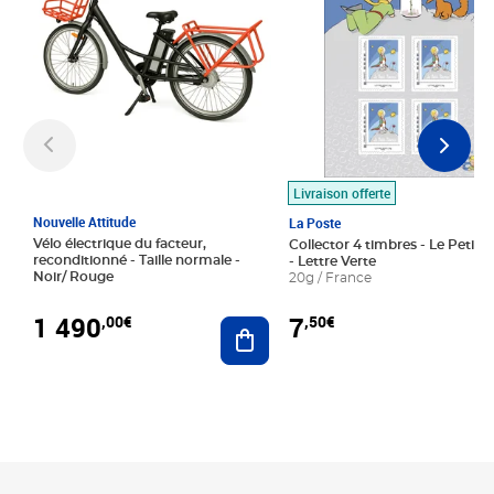
Livraison offerte
Nouvelle Attitude
La Poste
Vélo électrique du facteur,
Collector 4 timbres - Le Petit P
reconditionné - Taille normale -
- Lettre Verte
Noir/ Rouge
20g / France
1 490
7
,00€
,50€
Ajouter au panier