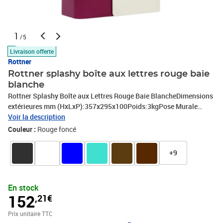
1
/5
Livraison offerte
Rottner
Rottner splashy boîte aux lettres rouge baie
blanche
Rottner Splashy Boîte aux Lettres Rouge Baie BlancheDimensions
extérieures mm (HxLxP):357x295x100Poids:3kgPose Murale
(matériel de fixation inclus)Serrure à cylindre fournie avec deux
Voir la description
clésMatière: Acier
Couleur :
Rouge foncé
+9
En stock
152
,21€
Prix unitaire TTC