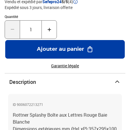
Vendu et expédié par
Safepro24
5/5
(4)
Expédié sous 3 jours
livraison offerte
Quantité : 1
Quantité
Ajouter au panier
Garantie légale
Description
ID 9006072213271
Rottner Splashy Boîte aux Lettres Rouge Baie
Blanche
Dimensions extérieures mm (HxLxP):357x295x100