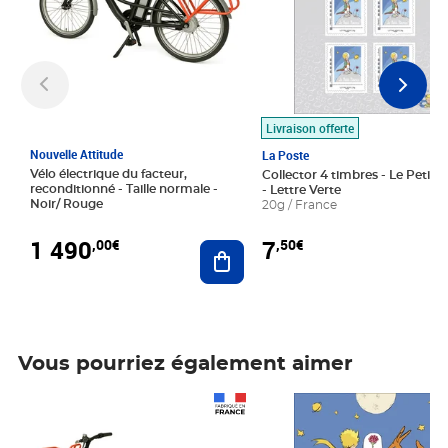
Livraison offerte
Nouvelle Attitude
La Poste
Vélo électrique du facteur,
Collector 4 timbres - Le Petit P
reconditionné - Taille normale -
- Lettre Verte
Noir/ Rouge
20g / France
1 490
7
,00€
,50€
Ajouter au panier
Vous pourriez également aimer
Prix 1 490,00€
Prix 7,50€