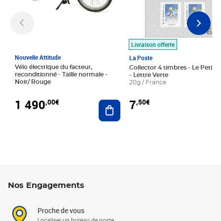
Livraison offerte
Nouvelle Attitude
La Poste
Vélo électrique du facteur,
Collector 4 timbres - Le Petit P
reconditionné - Taille normale -
- Lettre Verte
Noir/ Rouge
20g / France
1 490
7
,00€
,50€
Ajouter au panier
Nos Engagements
Proche de vous
Localiser un bureau de poste