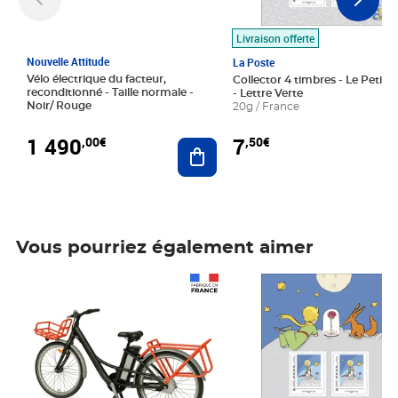
Livraison offerte
Nouvelle Attitude
La Poste
Vélo électrique du facteur,
Collector 4 timbres - Le Petit P
reconditionné - Taille normale -
- Lettre Verte
Noir/ Rouge
20g / France
1 490
7
,00€
,50€
Ajouter au panier
Vous pourriez également aimer
Prix 1 490,00€
Prix 7,50€