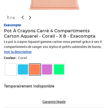
1
/10
Exacompta
Pot À Crayons Carré 4 Compartiments
Carton Aquarel - Corail - X 8 - Exacompta
Le pot à crayon Aquarel gamme carton vous permet grâce à ses 4
compartiments de ranger vos stylos et petits ustensiles de bureau
par typologie/usage. Sa grande hauteur permet de ranger tous les
Voir la description
ustensiles du bureau, y compris les plus grands (ciseaux, coupe-
Couleur :
Corail
lettre, double-décimètre...) sans risque de chute. Son format carré
et socle élargi permettent une plus grande stabilité. Ce produit
Aquarel est adapté aussi bien pour une utilisation au bureau qu'en
Home Office. Sobre et élégant, il pourra se coordonner avec les
autres accessoires de bureau et produits de classement Aquarel.
Temporairement Indisponible
Ce produit est certifié PEFC et donc issu de fôrets gérées
durablement .
Garantie légale