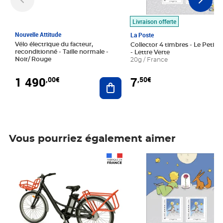
Livraison offerte
Nouvelle Attitude
La Poste
Vélo électrique du facteur,
Collector 4 timbres - Le Petit P
reconditionné - Taille normale -
- Lettre Verte
Noir/ Rouge
20g / France
1 490
7
,00€
,50€
Ajouter au panier
Vous pourriez également aimer
Prix 1 490,00€
Prix 7,50€