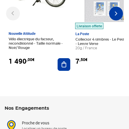
Livraison offerte
Nouvelle Attitude
La Poste
Vélo électrique du facteur,
Collector 4 timbres - Le Petit P
reconditionné - Taille normale -
- Lettre Verte
Noir/ Rouge
20g / France
1 490
7
,00€
,50€
Ajouter au panier
Nos Engagements
Proche de vous
Localiser un bureau de poste