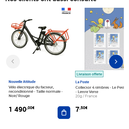
Prix 1 490,00€
Prix 7,50€
Livraison offerte
Nouvelle Attitude
La Poste
Vélo électrique du facteur,
Collector 4 timbres - Le Petit P
reconditionné - Taille normale -
- Lettre Verte
Noir/ Rouge
20g / France
1 490
7
,00€
,50€
Ajouter au panier