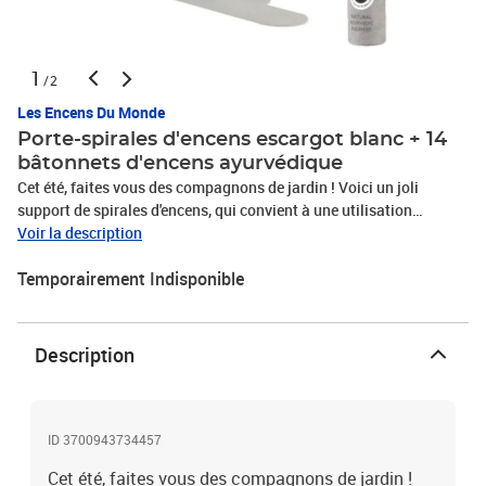
1
/2
Les Encens Du Monde
Porte-spirales d'encens escargot blanc + 14
bâtonnets d'encens ayurvédique
Cet été, faites vous des compagnons de jardin ! Voici un joli
support de spirales d'encens, qui convient à une utilisation
intérieure comme extérieure. Sa découpe en fer lisse blanche fait
Voir la description
que son revêtement est durable et résistant à la pluie, au chaud et
Temporairement Indisponible
au froid, et est donc un support idéal pour vos spirales d'encens. Il
est à la fois pratique et décoratif pour votre habitat. Voici Alfredo
l'escargot ! Adoptez-le ! Dimensions : 13 x 4,5 x 13 cm. Fabriqué en
Italie. Le tube de 14 bâtonnets d'encens Découverte permet de
Description
dévoiler et découvrir les produits de cette gamme authentique
d'encens ayurvédiques.
ID 3700943734457
Cet été, faites vous des compagnons de jardin !