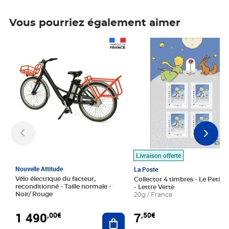
Vous pourriez également aimer
Prix 1 490,00€
Prix 7,50€
Livraison offerte
Nouvelle Attitude
La Poste
Vélo électrique du facteur,
Collector 4 timbres - Le Petit P
reconditionné - Taille normale -
- Lettre Verte
Noir/ Rouge
20g / France
1 490
7
,00€
,50€
Ajouter au panier