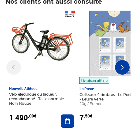
Nos clients ont aussi consulté
Prix 1 490,00€
Prix 7,50€
Livraison offerte
Nouvelle Attitude
La Poste
Vélo électrique du facteur,
Collector 4 timbres - Le Petit P
reconditionné - Taille normale -
- Lettre Verte
Noir/ Rouge
20g / France
1 490
7
,00€
,50€
Ajouter au panier