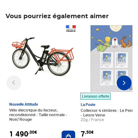
Vous pourriez également aimer
Prix 1 490,00€
Prix 7,50€
Livraison offerte
Nouvelle Attitude
La Poste
Vélo électrique du facteur,
Collector 4 timbres - Le Petit P
reconditionné - Taille normale -
- Lettre Verte
Noir/ Rouge
20g / France
1 490
7
,00€
,50€
Ajouter au panier