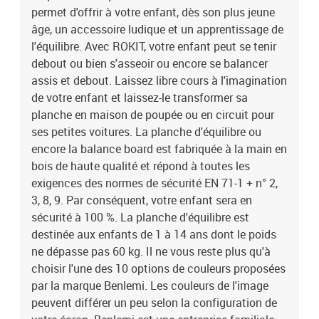
permet d'offrir à votre enfant, dès son plus jeune
de votre écran. Benlemi est une entreprise familiale spécialisée
dans le moblier en bois et notamment l'équipement des chambres
âge, un accessoire ludique et un apprentissage de
d'enfant. Cette entreprise européenne dessine et fabrique dans sa
l'équilibre. Avec ROKIT, votre enfant peut se tenir
propre usine de fabrication les produits proposés. Le design des
debout ou bien s'asseoir ou encore se balancer
lits et accessoires est pensé dans une philosophie Montessori. Le
assis et debout. Laissez libre cours à l'imagination
vernissage est fait à la main avec des peintures 100% naturelles et
de votre enfant et laissez-le transformer sa
anti-allergiques. Le bois utilisé est tracé et rigoureusement
planche en maison de poupée ou en circuit pour
sélectionné et la chaîne de fabrication est labellisée PEFC. Les
ses petites voitures. La planche d'équilibre ou
décorations ne font pas partie du produit. Dimensions du produit :
22 x 45 x 84 cm (hauteur x profondeur x largeur)
encore la balance board est fabriquée à la main en
bois de haute qualité et répond à toutes les
exigences des normes de sécurité EN 71-1 + n° 2,
3, 8, 9. Par conséquent, votre enfant sera en
sécurité à 100 %. La planche d'équilibre est
destinée aux enfants de 1 à 14 ans dont le poids
ne dépasse pas 60 kg. Il ne vous reste plus qu'à
choisir l'une des 10 options de couleurs proposées
par la marque Benlemi. Les couleurs de l'image
peuvent différer un peu selon la configuration de