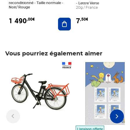
reconditionné - Taille normale -
- Lettre Verte
Noir/ Rouge
20g / France
1 490
7
,00€
,50€
Ajouter au panier
Vous pourriez également aimer
Prix 1 490,00€
Prix 7,50€
Livraison offerte