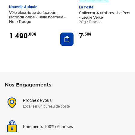
Nouvelle Attitude
La Poste
Vélo électrique du facteur,
Collector 4 timbres - Le Petit P
reconditionné - Taille normale -
- Lettre Verte
Noir/ Rouge
20g / France
1 490
7
,00€
,50€
Ajouter au panier
Nos Engagements
Proche de vous
Localiser un bureau de poste
Paiements 100% sécurisés