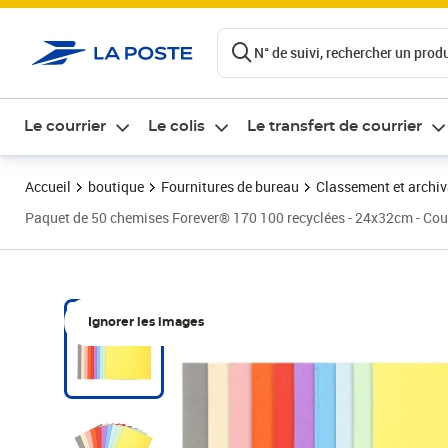
ontenu de la page
N° de suivi, rechercher un produi
Le courrier
Le colis
Le transfert de courrier
Accueil
boutique
Fournitures de bureau
Classement et archi
Paquet de 50 chemises Forever® 170 100 recyclées - 24x32cm - Co
Ignorer les images