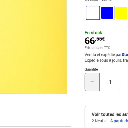
recyclés sont fabriqués
Clairefontaine., PHO
En stock
66
,55€
Prix unitaire TTC
Vendu et expédié par
St
Expédié sous 9 jours, fra
Quantité : 1
Quantité
Voir toutes les au
2 Neufs
—
À partir d