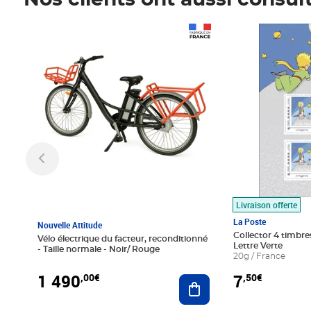
Nos clients ont aussi consul
Prix 1 490,00€
Prix 7,50€
Livraison offerte
La Poste
Nouvelle Attitude
Collector 4 timbres
Vélo électrique du facteur, reconditionné
Lettre Verte
- Taille normale - Noir/ Rouge
20g / France
1 490
7
,00€
,50€
Ajouter au panier