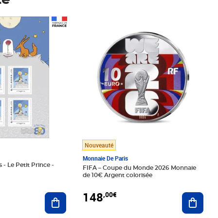
té
Prix 148,00€
Nouveauté
Monnaie De Paris
 - Le Petit Prince -
FIFA – Coupe du Monde 2026 Monnaie
de 10€ Argent colorisée
148
,00€
Ajouter au panier
Ajoute