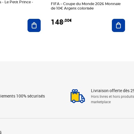
 - Le Petit Prince -
FIFA – Coupe du Monde 2026 Monnaie
de 10€ Argent colorisée
148
,00€
Ajouter au panier
Ajoute
Livraison offerte dès 2
iements 100% sécurisés
Hors livres et hors produit
marketplace
s