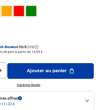
 localement dans les papeteries du Groupe Exacompta-
TOS NON CONTRACTUELLES
ock-Bureau
4.59/5
(329)
is de port à partir de 14,99 €
Ajouter au panier
Garantie légale
tres offres
2
e 111,22 €