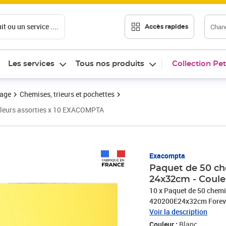
t ou un service ....
Chang
Accès rapides
Les services
Tous nos produits
Collection Pet
vage
Chemises, trieurs et pochettes
uleurs assorties x 10 EXACOMPTA
Prix 66,55€
Exacompta
Paquet de 50 ch
24x32cm - Coule
10 x Paquet de 50 che
420200E24x32cm Foreve
recyclés, certifés Ange 
Voir la description
à identifier. Elles prése
Couleur :
Blanc