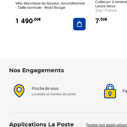
Collector 4 timbres
Vélo électrique du facteur, reconditionné
Lettre Verte
- Taille normale - Noir/ Rouge
20g / France
1 490
7
,00€
,50€
Ajouter au panier
Nos Engagements
Proche de vous
Pa
Localiser un bureau de poste
Applications La Poste
Toutes nos application