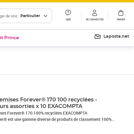
er de site :
Particulier
AIDE
SE CONNECTER
PANIER
Laposte.net
it Prince
Prix 111,22€
Prix 116,86€
emises Forever® 170 100 recyclées -
urs assorties x 10 EXACOMPTA
mises Forever® 170 100% recyclées EXACOMPTA
r® est une gamme diverse de produits de classement 100%
Bleu. Les chemises Forever® sont des chemises pastel, faciles
ntent un bon compromis qualité-prix. La carte et le papier