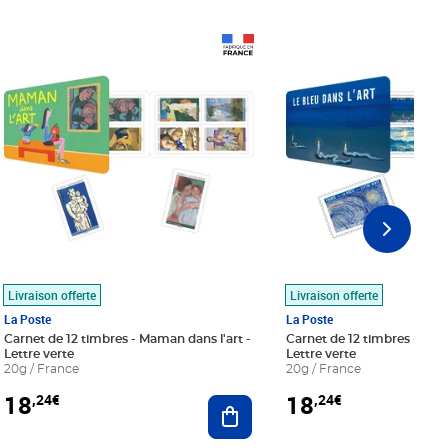
Prix 18,24€
Prix 18,24€
Livraison offerte
Livraison offerte
La Poste
La Poste
Carnet de 12 timbres - Maman dans l'art -
Carnet de 12 timbres - Le bl
Lettre verte
Lettre verte
20g / France
20g / France
18
18
,24€
,24€
r au panier
Ajouter au panier