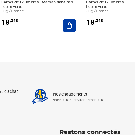
Carnet de 12 timbres - Maman dans l'art -
Carnet de 12 timbres - Le bl
Lettre verte
Lettre verte
20g / France
20g / France
18
18
,24€
,24€
r au panier
Ajouter au panier
5€ d'achat
Nos engagements
s
sociétaux et environnementaux
Linkedin
Instagram
X
Tiktok
Facebook
Youtube
Threads
Restons connectés