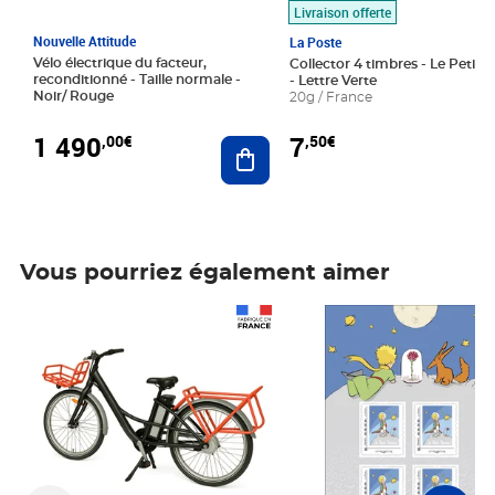
Livraison offerte
Nouvelle Attitude
La Poste
Vélo électrique du facteur,
Collector 4 timbres - Le Petit P
reconditionné - Taille normale -
- Lettre Verte
Noir/ Rouge
20g / France
1 490
7
,00€
,50€
Ajouter au panier
Vous pourriez également aimer
Prix 1 490,00€
Prix 7,50€