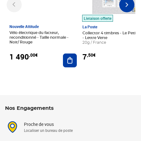
Livraison offerte
Nouvelle Attitude
La Poste
Vélo électrique du facteur,
Collector 4 timbres - Le Petit P
reconditionné - Taille normale -
- Lettre Verte
Noir/ Rouge
20g / France
1 490
7
,00€
,50€
Ajouter au panier
Nos Engagements
Proche de vous
Localiser un bureau de poste