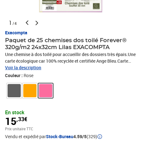
1
/4
Exacompta
Paquet de 25 chemises dos toilé Forever®
320g/m2 24x32cm Lilas EXACOMPTA
Une chemise à dos toilé pour accueillir des dossiers très épais.Une
carte écologique car 100% recyclée et certifiée Ange Bleu.Carte
rigide de 320g/m2 pour résister à des documents
Voir la description
volumineux.Couleur(s) : LilasGamme : Forever®Matière : Carte
Couleur :
Rose
recycléeÉpaisseur : 4/10eGrammage : 320G/M2Format à classer :
A4+ 320x240Type de produit : ChemiseType de chemises : à
soufflet sans cordonImprimée : OuiType de sangle : sansCapacité
(feuillets 80gr.) : 300Dos : 30mmFormat extérieur :
24x32cmFermeture : Sans fermeture
En stock
15
,33€
Prix unitaire TTC
Vendu et expédié par
Stock-Bureau
4.59/5
(329)