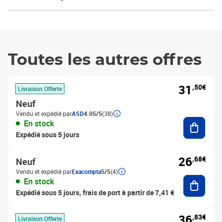
Toutes les autres offres
31
,50€
Livraison Offerte
Neuf
Vendu et expédié par
ASD
4.05/5
(38)
Ajouter
En stock
Expédié sous 5 jours
26
,68€
Neuf
Vendu et expédié par
Exacompta
5/5
(4)
Ajouter
En stock
Expédié sous 5 jours, frais de port à partir de 7,41 €
36
,83€
Livraison Offerte