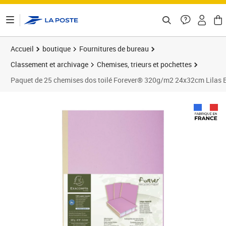
ontenu de la page
Accueil
boutique
Fournitures de bureau
Classement et archivage
Chemises, trieurs et pochettes
Paquet de 25 chemises dos toilé Forever® 320g/m2 24x32cm Lila
Prix 15,33€
Prix 3
Prix 2
Prix 3