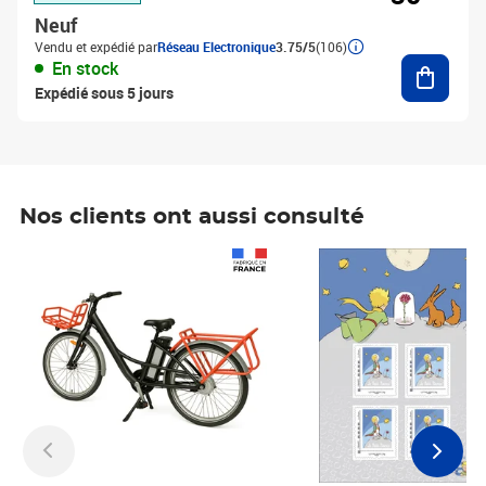
Neuf
Vendu et expédié par
Réseau Electronique
3.75/5
(106)
Ajouter
En stock
Expédié sous 5 jours
Nos clients ont aussi consulté
Prix 1 490,00€
Prix 7,50€