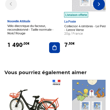
Livraison offerte
Nouvelle Attitude
La Poste
Vélo électrique du facteur,
Collector 4 timbres - Le Petit P
reconditionné - Taille normale -
- Lettre Verte
Noir/ Rouge
20g / France
1 490
7
,00€
,50€
Ajouter au panier
Vous pourriez également aimer
Prix 1 490,00€
Prix 7,50€