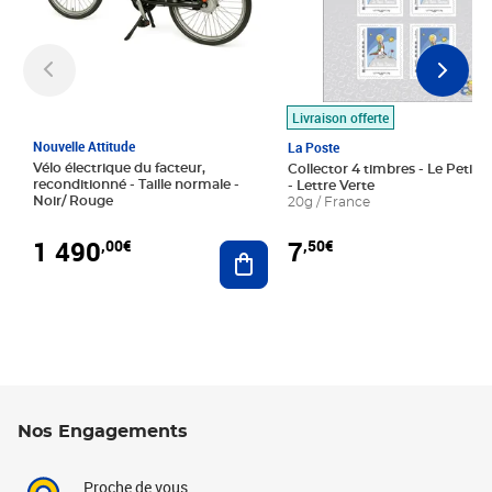
Livraison offerte
Nouvelle Attitude
La Poste
Vélo électrique du facteur,
Collector 4 timbres - Le Petit P
reconditionné - Taille normale -
- Lettre Verte
Noir/ Rouge
20g / France
1 490
7
,00€
,50€
Ajouter au panier
Nos Engagements
Proche de vous