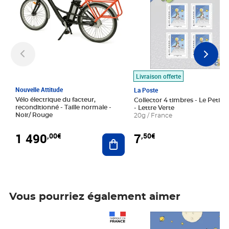
Livraison offerte
Nouvelle Attitude
La Poste
Vélo électrique du facteur,
Collector 4 timbres - Le Petit P
reconditionné - Taille normale -
- Lettre Verte
Noir/ Rouge
20g / France
1 490
7
,00€
,50€
Ajouter au panier
Vous pourriez également aimer
Prix 1 490,00€
Prix 7,50€