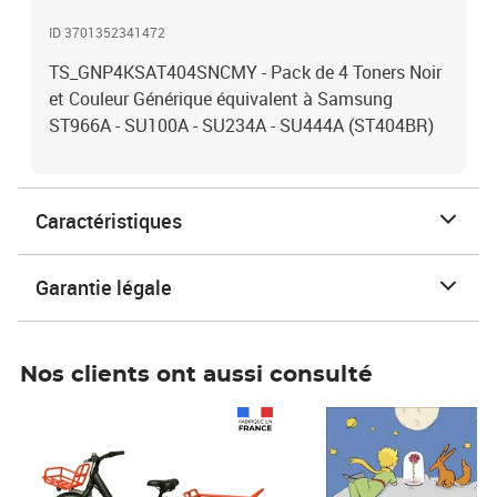
ID 3701352341472
TS_GNP4KSAT404SNCMY - Pack de 4 Toners Noir
et Couleur Générique équivalent à Samsung
ST966A - SU100A - SU234A - SU444A (ST404BR)
Caractéristiques
Garantie légale
Nos clients ont aussi consulté
Prix 1 490,00€
Prix 7,50€