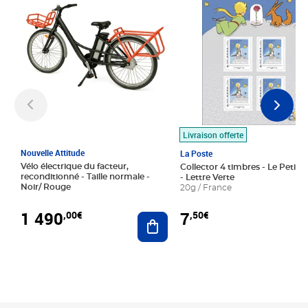
Livraison offerte
Nouvelle Attitude
La Poste
Vélo électrique du facteur,
Collector 4 timbres - Le Petit P
reconditionné - Taille normale -
- Lettre Verte
Noir/ Rouge
20g / France
1 490
7
,00€
,50€
Ajouter au panier