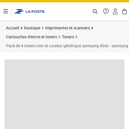
ontenu de la page
Accueil
boutique
Imprimantes et scanners
Cartouches d'encre et toners
Toners
Pack de 4 toners noir et couleur générique samsung 404s - samsung