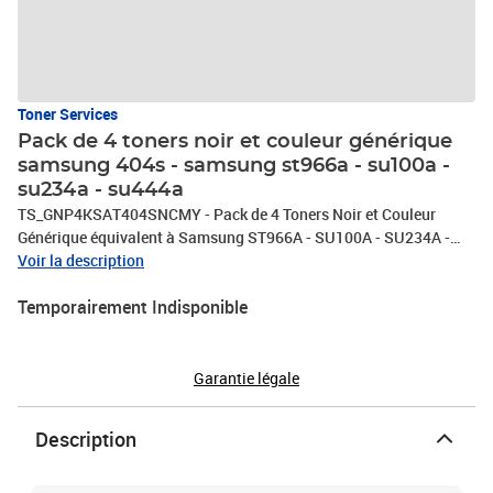
Toner Services
Pack de 4 toners noir et couleur générique
samsung 404s - samsung st966a - su100a -
su234a - su444a
TS_GNP4KSAT404SNCMY - Pack de 4 Toners Noir et Couleur
Générique équivalent à Samsung ST966A - SU100A - SU234A -
SU444A (ST404BR)
Voir la description
Temporairement Indisponible
Garantie légale
Description