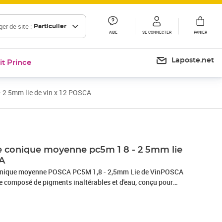
er de site :
Particulier
AIDE
SE CONNECTER
PANIER
Laposte.net
it Prince
 2 5mm lie de vin x 12 POSCA
Prix 59,92€
 conique moyenne pc5m 1 8 - 2 5mm lie
CA
conique moyenne POSCA PC5M 1,8 - 2,5mm Lie de VinPOSCA
e composé de pigments inaltérables et d'eau, conçu pour
dessiner avec précision, colorer, décorer et peindreSa formule
t couvrante, opaque et d'aspect mat.Sans alcool, sans solvant,
 rapidement et ne traverse pas le papierPOSCA est un marqueur