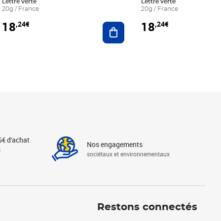
Lettre verte
Lettre verte
20g / France
20g / France
18
18
,24€
,24€
r au panier
Ajouter au panier
5€ d'achat
Nos engagements
s
sociétaux et environnementaux
Linkedin
Instagram
X
Tiktok
Facebook
Youtube
Threads
Restons connectés