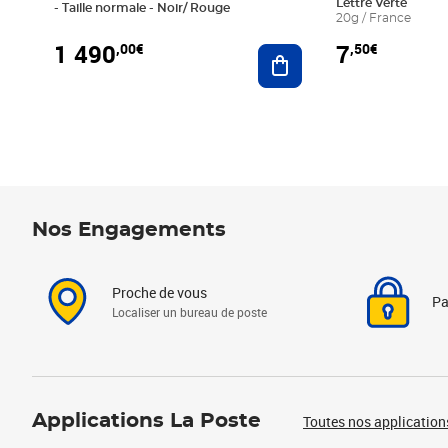
Lettre Verte
- Taille normale - Noir/ Rouge
20g / France
1 490
7
,00€
,50€
Ajouter au panier
Nos Engagements
Proche de vous
Pa
Localiser un bureau de poste
Applications La Poste
Toutes nos application