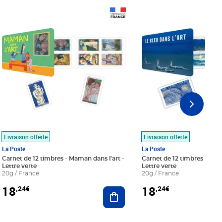
Prix 18,24€
Prix 18,24€
Livraison offerte
Livraison offerte
La Poste
La Poste
Carnet de 12 timbres - Maman dans l'art -
Carnet de 12 timbres - Le bl
Lettre verte
Lettre verte
20g / France
20g / France
18
18
,24€
,24€
r au panier
Ajouter au panier