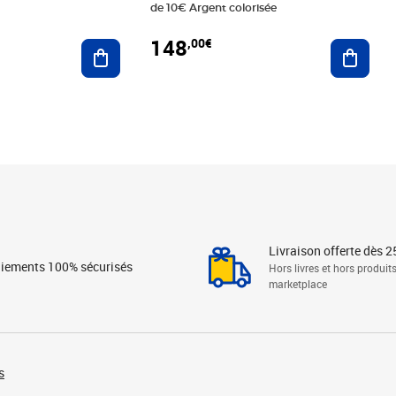
de 10€ Argent colorisée
148
,00€
Ajouter au panier
Ajoute
Livraison offerte dès 2
iements 100% sécurisés
Hors livres et hors produit
marketplace
s