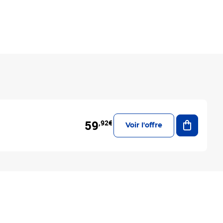
Ajouter a
59
,92€
Voir l'offre