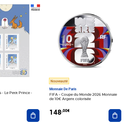
Prix 148,00€
Nouveauté
Monnaie De Paris
 - Le Petit Prince -
FIFA – Coupe du Monde 2026 Monnaie
de 10€ Argent colorisée
148
,00€
Ajouter au panier
Ajoute