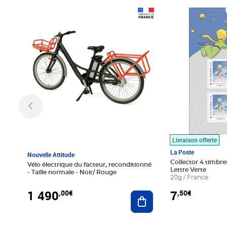
Prix 1 490,00€
Prix 7,50€
Livraison offerte
La Poste
Nouvelle Attitude
Collector 4 timbres
Vélo électrique du facteur, reconditionné
Lettre Verte
- Taille normale - Noir/ Rouge
20g / France
1 490
7
,00€
,50€
Ajouter au panier