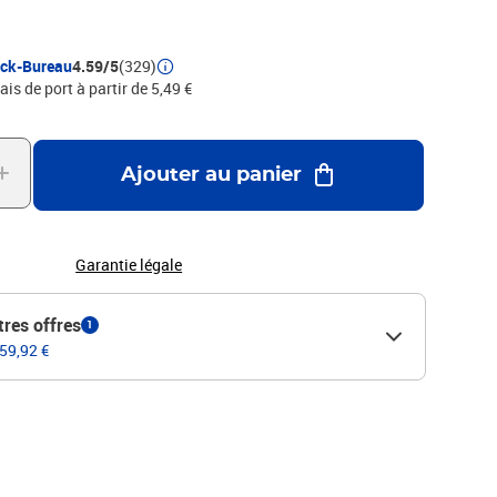
ur presque toutes les surfaces, il est effaçable sur les
ue le verreLes couleurs POSCA sont resistantes, miscibles et
hage et superposables une fois sèchePlus de 40 couleurs
ock-Bureau
4.59/5
(329)
 NON CONTRACTUELLES
ais de port à partir de 5,49 €
Ajouter au panier
Garantie légale
tres offres
1
 59,92 €