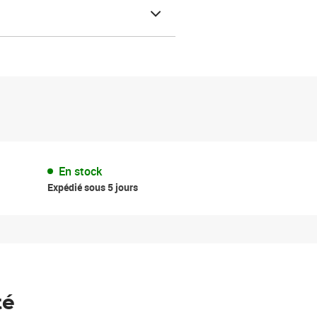
En stock
Expédié sous 5 jours
té