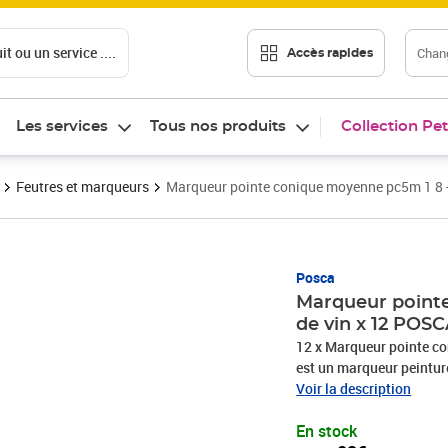
t ou un service ....
Chang
Accès rapides
Les services
Tous nos produits
Collection Pet
Feutres et marqueurs
Marqueur pointe conique moyenne pc5m 1 8 -
Prix 52,02€
Posca
Marqueur pointe
de vin x 12 POS
12 x Marqueur pointe 
est un marqueur peintur
marquer, tracer, écrire, 
Voir la description
proche de l'acrylique es
En stock
elle est inodore, sèche