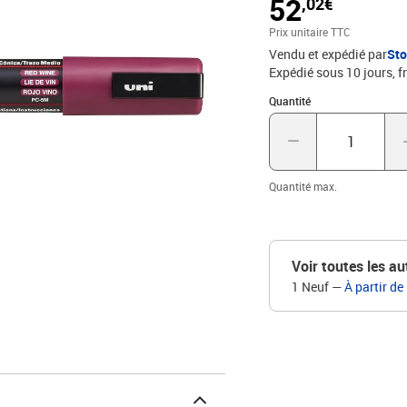
52
,02€
tout support, permanent s
surfaces lisses telles q
Prix unitaire TTC
aquarellables avant séc
Vendu et expédié par
St
disponibles, PHOTOS
Expédié sous 10 jours, fr
Quantité : 1
Quantité
Quantité max.
Voir toutes les au
1 Neuf
—
À partir de