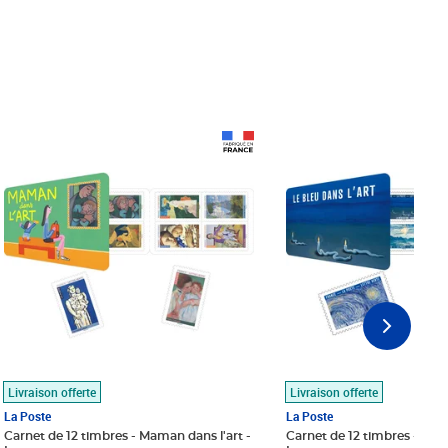
Prix 18,24€
Prix 18,24€
Livraison offerte
Livraison offerte
La Poste
La Poste
Carnet de 12 timbres - Maman dans l'art -
Carnet de 12 timbres - Le bl