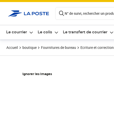
ontenu de la page
N° de suivi, rechercher un produi
Le courrier
Le colis
Le transfert de courrier
Accueil
boutique
Fournitures de bureau
Ecriture et correction
Ignorer les images