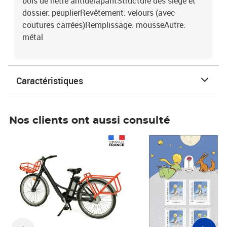
bois de hêtre antidérapantStructure des siège et
dossier: peuplierRevêtement: velours (avec
coutures carrées)Remplissage: mousseAutre:
métal
Caractéristiques
Nos clients ont aussi consulté
Prix 1 490,00€
Prix 7,50€