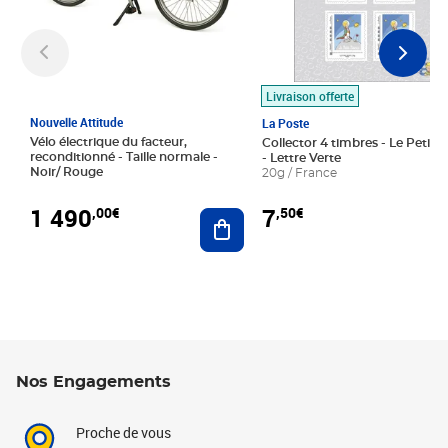
Livraison offerte
Nouvelle Attitude
La Poste
Vélo électrique du facteur,
Collector 4 timbres - Le Petit P
reconditionné - Taille normale -
- Lettre Verte
Noir/ Rouge
20g / France
1 490
7
,00€
,50€
Ajouter au panier
Nos Engagements
Proche de vous