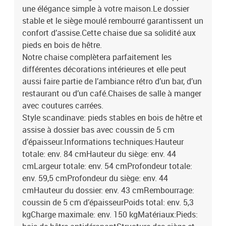
une élégance simple à votre maison.Le dossier
antidérapantStructure des siège et dossier: peuplierRevêtement:
velours (avec coutures carrées)Remplissage: mousseAutre: métal
stable et le siège moulé rembourré garantissent un
confort d’assise.Cette chaise due sa solidité aux
pieds en bois de hêtre.
Notre chaise complètera parfaitement les
différentes décorations intérieures et elle peut
aussi faire partie de l’ambiance rétro d’un bar, d’un
restaurant ou d’un café.Chaises de salle à manger
avec coutures carrées.
Style scandinave: pieds stables en bois de hêtre et
assise à dossier bas avec coussin de 5 cm
d’épaisseur.Informations techniques:Hauteur
totale: env. 84 cmHauteur du siège: env. 44
cmLargeur totale: env. 54 cmProfondeur totale:
env. 59,5 cmProfondeur du siège: env. 44
cmHauteur du dossier: env. 43 cmRembourrage:
coussin de 5 cm d’épaisseurPoids total: env. 5,3
kgCharge maximale: env. 150 kgMatériaux:Pieds: