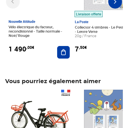
Livraison offerte
Nouvelle Attitude
La Poste
Vélo électrique du facteur,
Collector 4 timbres - Le Petit P
reconditionné - Taille normale -
- Lettre Verte
Noir/ Rouge
20g / France
1 490
7
,00€
,50€
Ajouter au panier
Vous pourriez également aimer
Prix 1 490,00€
Prix 7,50€