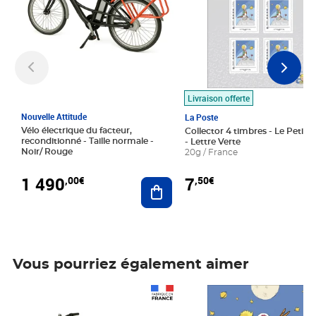
Livraison offerte
Nouvelle Attitude
La Poste
Vélo électrique du facteur,
Collector 4 timbres - Le Petit P
reconditionné - Taille normale -
- Lettre Verte
Noir/ Rouge
20g / France
1 490
7
,00€
,50€
Ajouter au panier
Vous pourriez également aimer
Prix 1 490,00€
Prix 7,50€