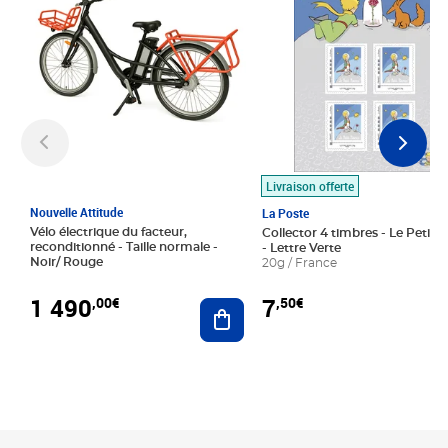
Livraison offerte
Nouvelle Attitude
La Poste
Vélo électrique du facteur,
Collector 4 timbres - Le Petit P
reconditionné - Taille normale -
- Lettre Verte
Noir/ Rouge
20g / France
1 490
7
,00€
,50€
Ajouter au panier