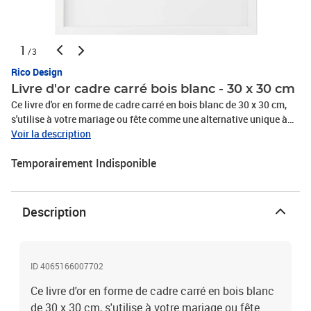
1
/3
Rico Design
Livre d'or cadre carré bois blanc - 30 x 30 cm
Ce livre d'or en forme de cadre carré en bois blanc de 30 x 30 cm,
s'utilise à votre mariage ou fête comme une alternative unique à
un livre d'or traditionnel ! Il suffit que vos invités écrivent leurs
Voir la description
beaux messages sur des palets en bois, les insérer dans le cadre, et
Temporairement Indisponible
vous avez un souvenir inoubliable et décoratif. Le cadre est en
bois et est disposé d'une vitre en verre afin de conserver les
messages pour toujours.
Description
ID 4065166007702
Ce livre d'or en forme de cadre carré en bois blanc
de 30 x 30 cm, s'utilise à votre mariage ou fête