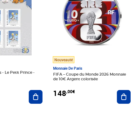
Nouveauté
Monnaie De Paris
 - Le Petit Prince -
FIFA – Coupe du Monde 2026 Monnaie
de 10€ Argent colorisée
148
,00€
Ajouter au panier
Ajoute