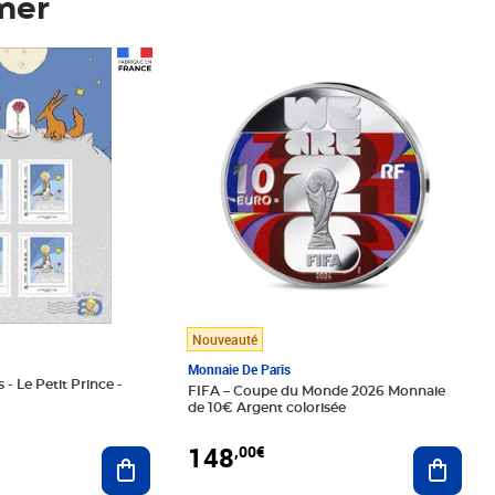
mer
Prix 148,00€
Nouveauté
Monnaie De Paris
 - Le Petit Prince -
FIFA – Coupe du Monde 2026 Monnaie
de 10€ Argent colorisée
148
,00€
Ajouter au panier
Ajoute