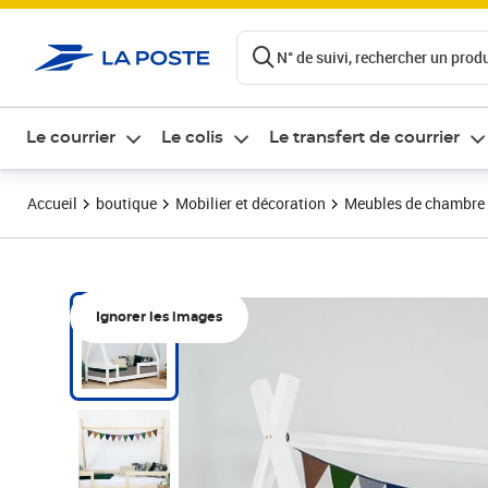
ontenu de la page
N° de suivi, rechercher un produi
Le courrier
Le colis
Le transfert de courrier
Accueil
boutique
Mobilier et décoration
Meubles de chambre
Ignorer les images