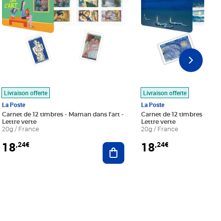
Livraison offerte
Livraison offerte
La Poste
La Poste
Carnet de 12 timbres - Maman dans l'art -
Carnet de 12 timbres - Le bl
Lettre verte
Lettre verte
20g / France
20g / France
18
18
,24€
,24€
r au panier
Ajouter au panier