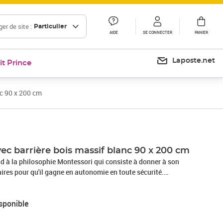
er de site :
Particulier
AIDE
SE CONNECTER
PANIER
Laposte.net
it Prince
nc 90 x 200 cm
avec barrière bois massif blanc 90 x 200 cm
nd à la philosophie Montessori qui consiste à donner à son
aires pour qu'il gagne en autonomie en toute sécurité.
rope, ce lit est à 6 cm de hauteur du sol pour que votre enfant
 son lit facilement et permettre à l'air de circuler. Une barrière
sponible
 barrière amovible que vous pouvez accrocher sur le côté
uration de la chambre. Le sommier du lit vous est offert avec