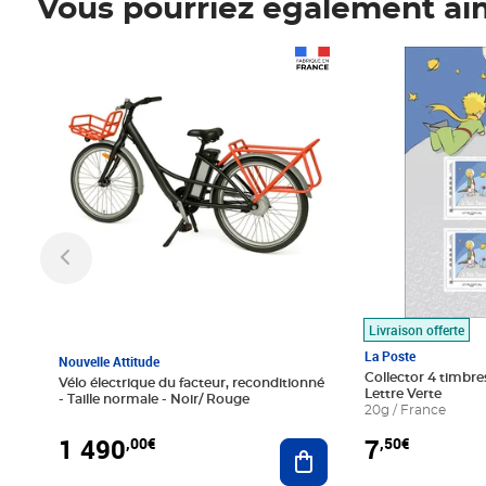
Vous pourriez également ai
Prix 1 490,00€
Prix 7,50€
Livraison offerte
La Poste
Nouvelle Attitude
Collector 4 timbres
Vélo électrique du facteur, reconditionné
Lettre Verte
- Taille normale - Noir/ Rouge
20g / France
1 490
7
,00€
,50€
Ajouter au panier