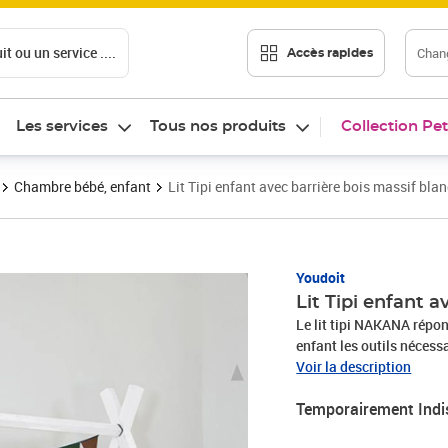
t ou un service ....
Chang
Accès rapides
Les services
Tous nos produits
Collection Pet
Chambre bébé, enfant
Lit Tipi enfant avec barrière bois massif bla
Youdoit
Lit Tipi enfant 
Le lit tipi NAKANA répo
enfant les outils nécess
Fabriqué à la main en Eu
Voir la description
puisse aller et venir dans
Temporairement Indi
de sécurité est incluse,
souhaité selon la config