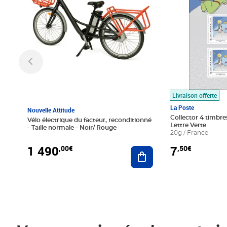
Livraison offerte
La Poste
Nouvelle Attitude
Collector 4 timbres
Vélo électrique du facteur, reconditionné
Lettre Verte
- Taille normale - Noir/ Rouge
20g / France
1 490
7
,00€
,50€
Ajouter au panier