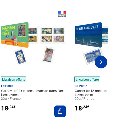
Prix 18,24€
Prix 18,24€
Livraison offerte
Livraison offerte
La Poste
La Poste
Carnet de 12 timbres - Maman dans l'art -
Carnet de 12 timbres - Le bl
Lettre verte
Lettre verte
20g / France
20g / France
18
18
,24€
,24€
r au panier
Ajouter au panier