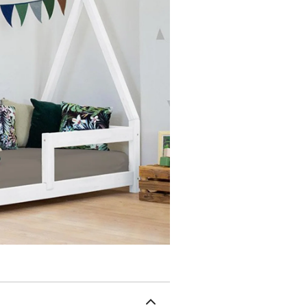
la structure du lit. Le so
capacité de charge de 150
tipi. Existe en 4 coloris
matelas entre 17 et 23 
n'est pas fourni. Vous p
de la marque Benlemi. Be
moblier en bois et nota
européenne dessine et fa
proposés. Le design des 
Montessori. Le vernissag
anti-allergiques. Le bois
de fabrication est labe
montage est disponible. 
(hauteur x largeur x lon