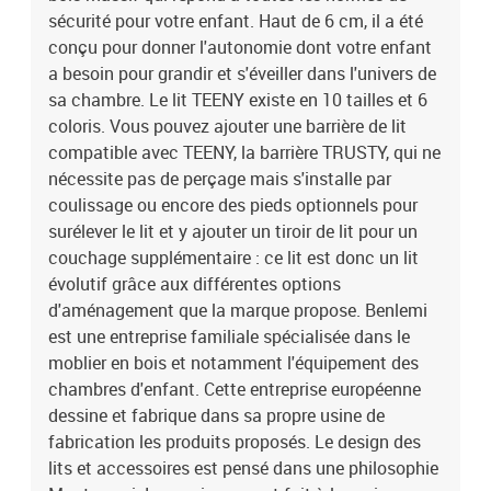
vernissage est fait à la main avec des peintures 100% naturelles et
sécurité pour votre enfant. Haut de 6 cm, il a été
anti-allergiques. Le bois utilisé est tracé et rigoureusement
conçu pour donner l'autonomie dont votre enfant
sélectionné et la chaîne de fabrication est labellisée PEFC.
a besoin pour grandir et s'éveiller dans l'univers de
Matelas non inclus, disponible également dans la marque (choisir
sa chambre. Le lit TEENY existe en 10 tailles et 6
80 x 160 cm). Un guide de montage est founi. Dimensions totales
coloris. Vous pouvez ajouter une barrière de lit
lit : 16 cm x 89 cm x 169 cm (hauteur x largeur x longueur). Lit
compatible avec TEENY, la barrière TRUSTY, qui ne
garanti 5 ans.
nécessite pas de perçage mais s'installe par
coulissage ou encore des pieds optionnels pour
surélever le lit et y ajouter un tiroir de lit pour un
couchage supplémentaire : ce lit est donc un lit
évolutif grâce aux différentes options
d'aménagement que la marque propose. Benlemi
est une entreprise familiale spécialisée dans le
moblier en bois et notamment l'équipement des
chambres d'enfant. Cette entreprise européenne
dessine et fabrique dans sa propre usine de
fabrication les produits proposés. Le design des
lits et accessoires est pensé dans une philosophie