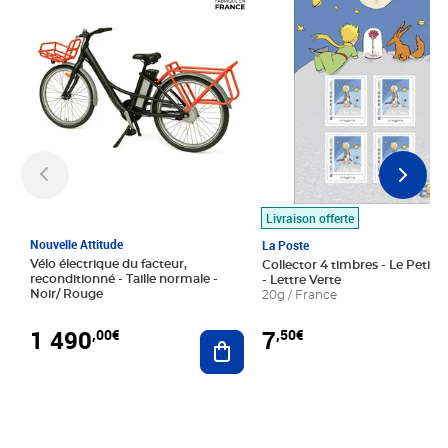
Livraison offerte
Nouvelle Attitude
La Poste
Vélo électrique du facteur,
Collector 4 timbres - Le Petit P
reconditionné - Taille normale -
- Lettre Verte
Noir/ Rouge
20g / France
1 490
7
,00€
,50€
Ajouter au panier