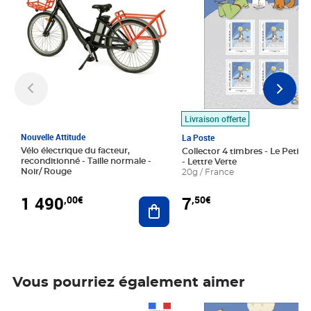
Livraison offerte
Nouvelle Attitude
La Poste
Vélo électrique du facteur,
Collector 4 timbres - Le Petit P
reconditionné - Taille normale -
- Lettre Verte
Noir/ Rouge
20g / France
1 490
7
,00€
,50€
Ajouter au panier
Vous pourriez également aimer
Prix 1 490,00€
Prix 7,50€