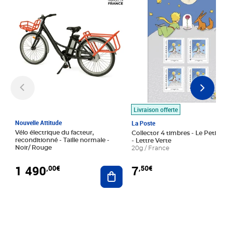
Livraison offerte
Nouvelle Attitude
La Poste
Vélo électrique du facteur,
Collector 4 timbres - Le Petit P
reconditionné - Taille normale -
- Lettre Verte
Noir/ Rouge
20g / France
1 490
7
,00€
,50€
Ajouter au panier