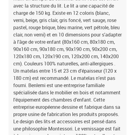
vernissage est fait à la main avec des peintures 100% naturelles et
avec la structure du lit. Le lit a une capacité de
anti-allergiques. Le bois utilisé est tracé et rigoureusement
charge de 150 kg. Existe en 12 coloris (blanc,
sélectionné et la chaîne de fabrication est labellisée PEFC. Produit
verni, beige, gris clair, gris foncé, vert sauge, rose
à monter soi-même. Un manuel de montage est disponible.
pastel, rouge brique, bleu marine, vert pétrole, bleu
Garanti 5 ans. Dimensions totales du lit : 48 x 99 x 199 cm
clair, non verni) et en 10 dimensions pour s'adapter
(hauteur x largeur x longueur). Des délais de fabrication et de
à l'âge de votre enfant (80x160 cm, 80x180 cm,
livraison peuvent intervenir. Couleur : rose pastel.
90x160 cm, 90x180 cm, 90x190 cm, 90x200 cm,
120x180 cm, 120x190 cm, 120x200 cm, 140x200
cm). Couleurs 100% naturelles, anti-allergiques .
Un matelas entre 15 et 23 cm d'épaisseur (120 x
180 cm) est recommandé. Le matelas n'est pas
fourni. Benlemi est une entreprise familiale
spécialisée dans le mobilier en bois et notamment
l'équipement des chambres d'enfant. Cette
entreprise européenne dessine et fabrique dans sa
propre usine de fabrication les produits proposés.
Le design des lits et accessoires est pensé dans
une philosophie Montessori. Le vernissage est fait