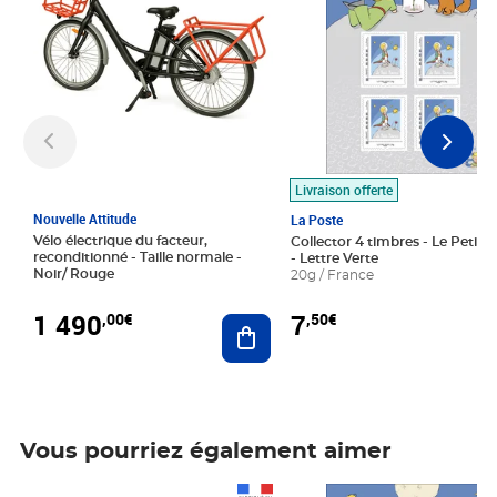
Livraison offerte
Nouvelle Attitude
La Poste
Vélo électrique du facteur,
Collector 4 timbres - Le Petit P
reconditionné - Taille normale -
- Lettre Verte
Noir/ Rouge
20g / France
1 490
7
,00€
,50€
Ajouter au panier
Vous pourriez également aimer
Prix 1 490,00€
Prix 7,50€