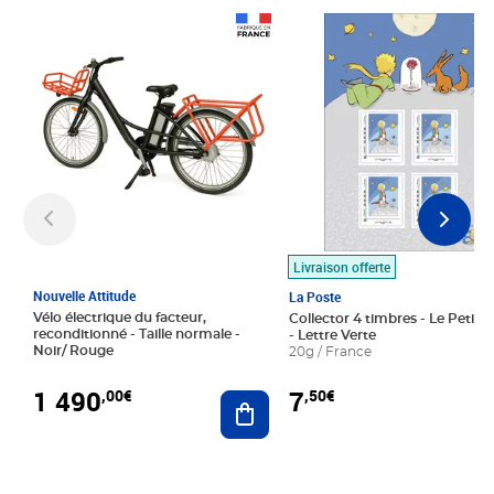
Prix 1 490,00€
Prix 7,50€
Livraison offerte
Nouvelle Attitude
La Poste
Vélo électrique du facteur,
Collector 4 timbres - Le Petit P
reconditionné - Taille normale -
- Lettre Verte
Noir/ Rouge
20g / France
1 490
7
,00€
,50€
Ajouter au panier