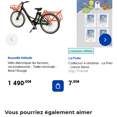
Livraison offerte
Nouvelle Attitude
La Poste
Vélo électrique du facteur,
Collector 4 timbres - Le Petit P
reconditionné - Taille normale -
- Lettre Verte
Noir/ Rouge
20g / France
1 490
7
,00€
,50€
Ajouter au panier
Vous pourriez également aimer