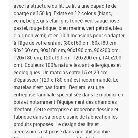
philosophie Montessori. Le vernissage est fait à la main avec des
avec la structure du lit. Le lit a une capacité de
peintures 100% naturelles et anti-allergiques. Le bois utilisé est
charge de 150 kg. Existe en 12 coloris (blanc,
tracé et rigoureusement sélectionné et la chaîne de fabrication est
verni, beige, gris clair, gris foncé, vert sauge, rose
labellisée PEFC. Produit à monter soi-même. Un manuel de
pastel, rouge brique, bleu marine, vert pétrole, bleu
montage est disponible. Garanti 5 ans. Dimensions totales du lit :
clair, non verni) et en 10 dimensions pour s'adapter
48 x 129 x 189 cm (hauteur x largeur x longueur). Des délais de
à l'âge de votre enfant (80x160 cm, 80x180 cm,
fabrication et de livraison peuvent intervenir. Couleur : gris clair.
90x160 cm, 90x180 cm, 90x190 cm, 90x200 cm,
120x180 cm, 120x190 cm, 120x200 cm, 140x200
cm). Couleurs 100% naturelles, anti-allergiques et
écologiques. Un matelas entre 15 et 23 cm
d'épaisseur (120 x 180 cm) est recommandé. Le
matelas n'est pas fourni. Benlemi est une
entreprise familiale spécialisée dans le mobilier en
bois et notamment l'équipement des chambres
d'enfant. Cette entreprise européenne dessine et
fabrique dans sa propre usine de fabrication les
produits proposés. Le design des lits et
accessoires est pensé dans une philosophie