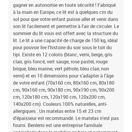
gagner en autonomie en toute sécurité ! Fabriqué
entreprise familiale spécialisée dans le mobilier en bois et
notamment l'équipement des chambres d'enfant. Cette entreprise
à la main en Europe, ce lit est à quelques cm du
européenne dessine et fabrique dans sa propre usine de
sol pour que votre enfant puisse aller et venir dans
fabrication les produits proposés. Le design des lits et accessoires
son lit facilement et permettre à l'air de circuler. Le
est pensé dans une philosophie Montessori. Le vernissage est fait
sommier du lit vous est offert avec la structure du
à la main avec des peintures 100% naturelles et anti-allergiques.
lit. Le lit a une capacité de charge de 150 kg, idéal
Le bois utilisé est tracé et rigoureusement sélectionné et la chaîne
pour pouvoir lire l'histoire du soir sous le toit du
de fabrication est labellisée PEFC. Produit à monter soi-même. Un
tipi. Existe en 12 coloris (blanc, verni, beige, gris
manuel de montage est disponible. Possibilité d'ajouter des pieds
supplémentaires FOOTS ou un tiroir BUDDY. Garanti 5 ans.
clair, gris foncé, vert sauge, rose pastel, rouge
Dimensions totales du lit : 193 x 99 x 209 cm (hauteur x largeur x
brique, bleu marine, vert pétrole, bleu clair, non
longueur). Des délais de fabrication et de livraison peuvent
verni) et en 10 dimensions pour s'adapter à l'âge
intervenir. Couleur : rose pastel.
de votre enfant (70x160 cm, 80x160 cm, 80x180
cm, 90x160 cm, 90x180 cm, 90x190 cm, 90x200
cm, 120x180 cm, 120x190 cm, 120x200 cm,
140x200 cm). Couleurs 100% naturelles, anti-
allergiques . Un matelas entre 15 et 23 cm
d'épaisseur est recommandé. Le matelas n'est pas
fourni. Benlemi est une entreprise familiale