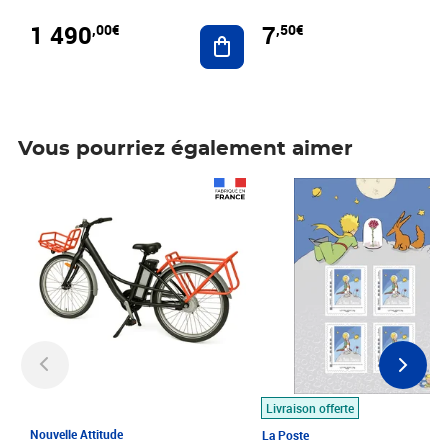
1 490
7
,00€
,50€
Ajouter au panier
Vous pourriez également aimer
Prix 1 490,00€
Prix 7,50€
Livraison offerte
Nouvelle Attitude
La Poste