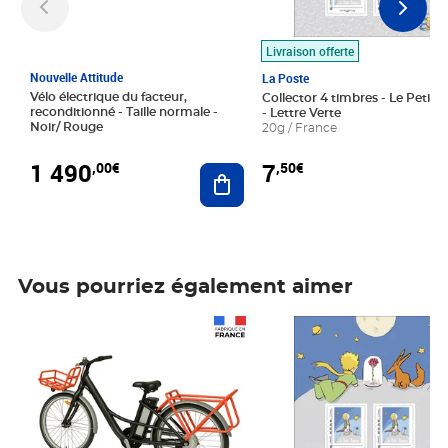
Livraison offerte
Nouvelle Attitude
La Poste
Vélo électrique du facteur,
Collector 4 timbres - Le Petit P
reconditionné - Taille normale -
- Lettre Verte
Noir/ Rouge
20g / France
1 490
7
,00€
,50€
Ajouter au panier
Vous pourriez également aimer
Prix 1 490,00€
Prix 7,50€