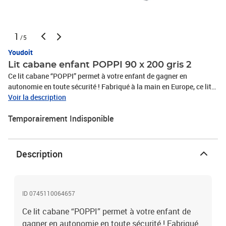
1
/5
Youdoit
Lit cabane enfant POPPI 90 x 200 gris 2
Ce lit cabane “POPPI” permet à votre enfant de gagner en
autonomie en toute sécurité ! Fabriqué à la main en Europe, ce lit
est proche du sol pour que votre enfant puisse aller et venir dans
Voir la description
son lit facilement. Le lit a une capacité de charge de 150 kg. Existe
Temporairement Indisponible
en 12 coloris (Blanc, Beige, Gris clair, Gris foncé, Vert sauge, Rose
pastel, Rouge brique, Bleu marine,Vert pétrole, Bleu clair, Bois
naturel, Non verni) et en 10 dimensions pour s'adapter à l'âge de
votre enfant (80x160 cm, 80x180 cm, 90x160 cm, 90x180 cm,
Description
90x190 cm, 90x200 cm, 120x180 cm, 120x190 cm, 120x200 cm,
140x200 cm). Couleurs 100% naturelles, anti-allergiques . Un
matelas entre 15 et 18 cm d'épaisseur est recommandé (non
fourni). Benlemi est une entreprise familiale spécialisée dans le
ID 0745110064657
mobilier en bois et notamment l'équipement des chambres
Ce lit cabane “POPPI” permet à votre enfant de
d'enfant. Le bois utilisé est tracé et rigoureusement sélectionné et
gagner en autonomie en toute sécurité ! Fabriqué
la chaîne de fabrication est labellisée PEFC. Produit à monter soi-