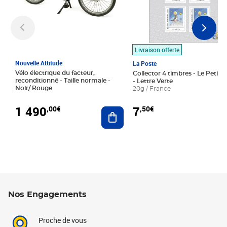
Livraison offerte
Nouvelle Attitude
La Poste
Vélo électrique du facteur,
Collector 4 timbres - Le Petit P
reconditionné - Taille normale -
- Lettre Verte
Noir/ Rouge
20g / France
1 490
7
,00€
,50€
Ajouter au panier
Nos Engagements
Proche de vous