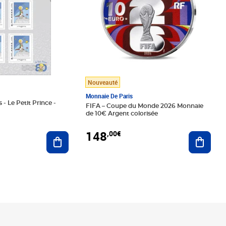
Nouveauté
Monnaie De Paris
 - Le Petit Prince -
FIFA – Coupe du Monde 2026 Monnaie
de 10€ Argent colorisée
148
,00€
Ajouter au panier
Ajoute