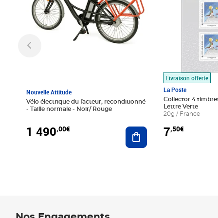
Livraison offerte
La Poste
Nouvelle Attitude
Collector 4 timbres
Vélo électrique du facteur, reconditionné
Lettre Verte
- Taille normale - Noir/ Rouge
20g / France
1 490
7
,00€
,50€
Ajouter au panier
Nos Engagements