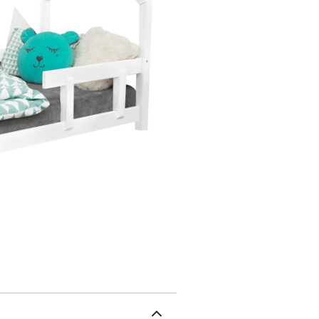
cm, 90x180 cm, 90x190 
140x200 cm). Couleurs 10
cm d'épaisseur est reco
spécialisée dans le mob
d'enfant. Le bois utilisé
fabrication est labelli
est disponible). Garanti
fabrication et de livrais