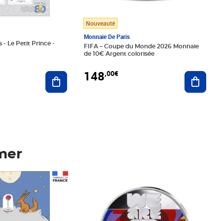
Nouveauté
Monnaie De Paris
 - Le Petit Prince -
FIFA – Coupe du Monde 2026 Monnaie
de 10€ Argent colorisée
148
,00€
Ajouter au panier
Ajoute
mer
Prix 148,00€