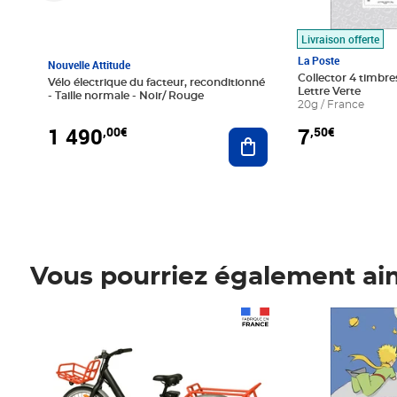
Livraison offerte
La Poste
Nouvelle Attitude
Collector 4 timbres
Vélo électrique du facteur, reconditionné
Lettre Verte
- Taille normale - Noir/ Rouge
20g / France
1 490
7
,00€
,50€
Ajouter au panier
Vous pourriez également ai
Prix 1 490,00€
Prix 7,50€