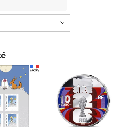
té
Prix 148,00€