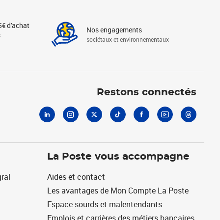
5€ d'achat
Nos engagements
s
sociétaux et environnementaux
Linkedin
Instagram
X
Tiktok
Facebook
Youtube
Threads
Restons connectés
La Poste vous accompagne
ral
Aides et contact
Les avantages de Mon Compte La Poste
Espace sourds et malentendants
Emplois et carrières des métiers bancaires