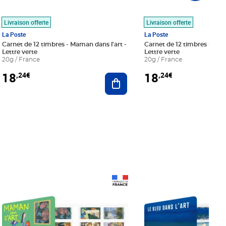
Livraison offerte
Livraison offerte
La Poste
La Poste
Carnet de 12 timbres - Maman dans l'art -
Carnet de 12 timbres - Le bl
Lettre verte
Lettre verte
20g / France
20g / France
18
18
,24€
,24€
r au panier
Ajouter au panier
Prix 18,24€
Prix 18,24€