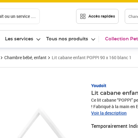
t ou un service ....
Chang
Accès rapides
Les services
Tous nos produits
Collection Pet
Chambre bébé, enfant
Lit cabane enfant POPPI 90 x 160 blanc 1
Youdoit
Lit cabane enfan
Ce lit cabane “POPPI” p
! Fabriqué à la main en E
aller et venir dans son l
Voir la description
en 12 coloris (Blanc, Bei
Temporairement Indi
brique, Bleu marine,Vert 
dimensions pour s'adapt