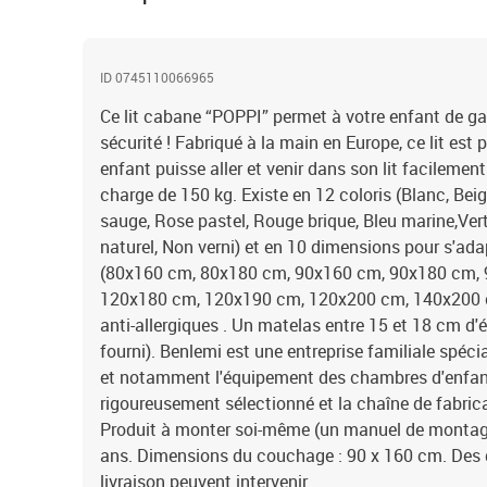
ID 0745110066965
Ce lit cabane “POPPI” permet à votre enfant de g
sécurité ! Fabriqué à la main en Europe, ce lit est
enfant puisse aller et venir dans son lit facilement
charge de 150 kg. Existe en 12 coloris (Blanc, Beige,
sauge, Rose pastel, Rouge brique, Bleu marine,Vert 
naturel, Non verni) et en 10 dimensions pour s'adap
(80x160 cm, 80x180 cm, 90x160 cm, 90x180 cm,
120x180 cm, 120x190 cm, 120x200 cm, 140x200 cm
anti-allergiques . Un matelas entre 15 et 18 cm 
fourni). Benlemi est une entreprise familiale spéci
et notamment l'équipement des chambres d'enfant. 
rigoureusement sélectionné et la chaîne de fabrica
Produit à monter soi-même (un manuel de montage 
ans. Dimensions du couchage : 90 x 160 cm. Des d
livraison peuvent intervenir.