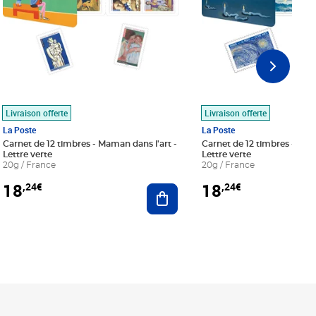
Livraison offerte
Livraison offerte
La Poste
La Poste
Carnet de 12 timbres - Maman dans l'art -
Carnet de 12 timbres - Le bl
Lettre verte
Lettre verte
20g / France
20g / France
18
18
,24€
,24€
r au panier
Ajouter au panier