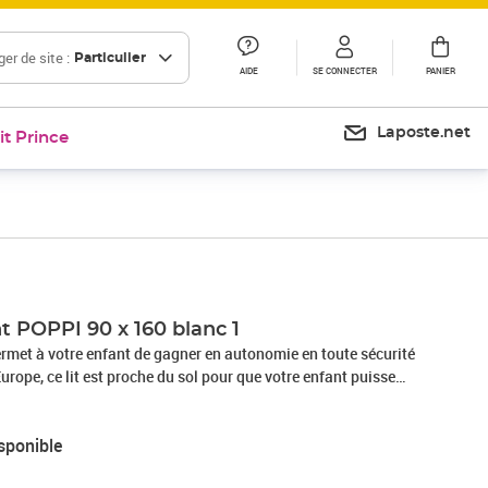
er de site :
Particulier
AIDE
SE CONNECTER
PANIER
Laposte.net
it Prince
t POPPI 90 x 160 blanc 1
ermet à votre enfant de gagner en autonomie en toute sécurité
urope, ce lit est proche du sol pour que votre enfant puisse
it facilement. Le lit a une capacité de charge de 150 kg. Existe
ge, Gris clair, Gris foncé, Vert sauge, Rose pastel, Rouge
sponible
pétrole, Bleu clair, Bois naturel, Non verni) et en 10
er à l'âge de votre enfant (80x160 cm, 80x180 cm, 90x160