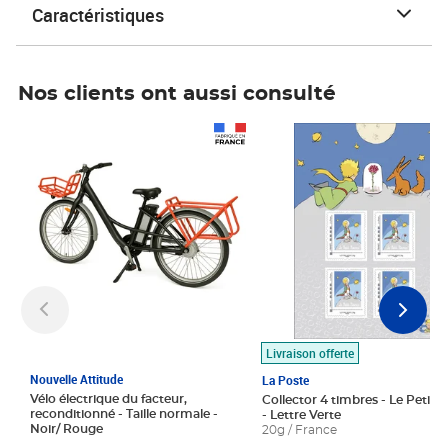
Caractéristiques
Nos clients ont aussi consulté
Prix 1 490,00€
Prix 7,50€
Livraison offerte
Nouvelle Attitude
La Poste
Vélo électrique du facteur,
Collector 4 timbres - Le Petit P
reconditionné - Taille normale -
- Lettre Verte
Noir/ Rouge
20g / France