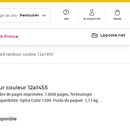
er de site :
Particulier
AIDE
SE CONNECTER
PANIER
Laposte.net
it Prince
rk tambour couleur 12a1455
r couleur 12a1455
re de pages imprimées: 13000 pages, Technologie
patibilité: Optra Color 1200. Poids du paquet: 1,73 kg.
 pièce(s)
sponible