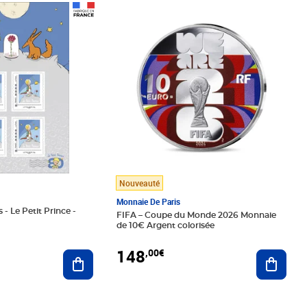
Prix 148,00€
Nouveauté
Monnaie De Paris
 - Le Petit Prince -
FIFA – Coupe du Monde 2026 Monnaie
de 10€ Argent colorisée
148
,00€
Ajouter au panier
Ajoute