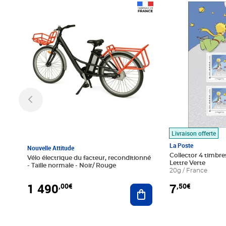
Prix 1 490,00€
Prix 7,50€
Livraison offerte
La Poste
Nouvelle Attitude
Collector 4 timbres
Vélo électrique du facteur, reconditionné
Lettre Verte
- Taille normale - Noir/ Rouge
20g / France
1 490
7
,00€
,50€
Ajouter au panier