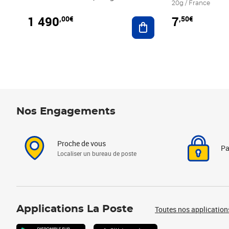
20g / France
1 490
7
,00€
,50€
Ajouter au panier
Nos Engagements
Proche de vous
Pa
Localiser un bureau de poste
Applications La Poste
Toutes nos application