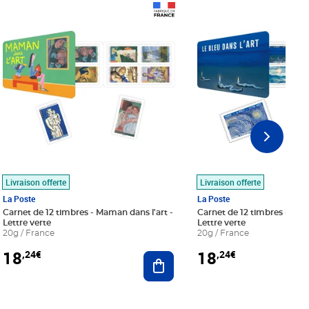
Prix 18,24€
Prix 18,24€
Livraison offerte
Livraison offerte
La Poste
La Poste
Carnet de 12 timbres - Maman dans l'art -
Carnet de 12 timbres - Le bl
Lettre verte
Lettre verte
20g / France
20g / France
18
18
,24€
,24€
r au panier
Ajouter au panier