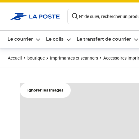
ontenu de la page
N° de suivi, rechercher un produi
Le courrier
Le colis
Le transfert de courrier
Accueil
boutique
Imprimantes et scanners
Accessoires impr
Ignorer les images