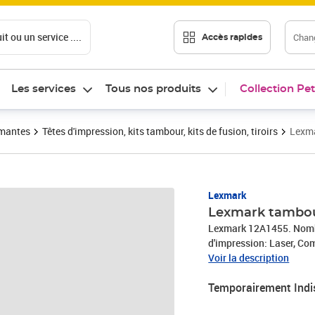
t ou un service ....
Chang
Accès rapides
Les services
Tous nos produits
Collection Pet
imantes
Têtes d'impression, kits tambour, kits de fusion, tiroirs
Lexma
Lexmark
Lexmark tambou
Lexmark 12A1455. Nomb
d'impression: Laser, Com
Produits par palette: 84
Voir la description
Temporairement Indi