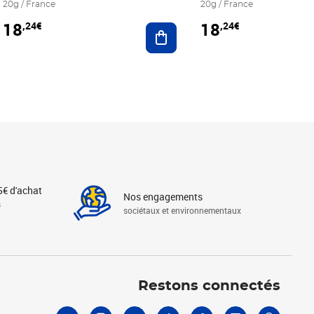
20g / France
20g / France
18
18
,24€
,24€
r au panier
Ajouter au panier
5€ d'achat
Nos engagements
s
sociétaux et environnementaux
Linkedin
Instagram
X
Tiktok
Facebook
Youtube
Threads
Restons connectés