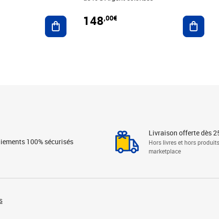
148
,00€
Ajouter au panier
Ajoute
Livraison offerte dès 2
iements 100% sécurisés
Hors livres et hors produit
marketplace
s