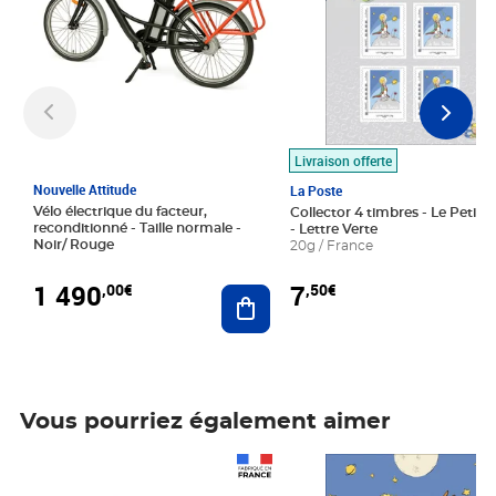
Livraison offerte
Nouvelle Attitude
La Poste
Vélo électrique du facteur,
Collector 4 timbres - Le Petit P
reconditionné - Taille normale -
- Lettre Verte
Noir/ Rouge
20g / France
1 490
7
,00€
,50€
Ajouter au panier
Vous pourriez également aimer
Prix 1 490,00€
Prix 7,50€