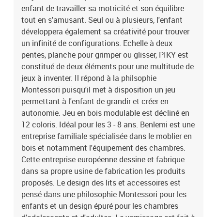
enfant de travailler sa motricité et son équilibre
design épuré pour les chambres d'adolescents et d'adultes. Le
vernissage est fait à la main avec des peintures 100% naturelles et
tout en s'amusant. Seul ou à plusieurs, l'enfant
anti-allergiques. Le bois utilisé est tracé et rigoureusement
développera également sa créativité pour trouver
sélectionné et la chaîne de fabrication est labellisée PEFC. Garanti
un infinité de configurations. Echelle à deux
3 ans. Capacité de charge : 40kg. Dimensions produit : Planche :
pentes, planche pour grimper ou glisser, PIKY est
37 x 124 cm, Echelle à deux pentes : 60 x 84 x 85 cm.
constitué de deux éléments pour une multitude de
jeux à inventer. Il répond à la philsophie
Montessori puisqu'il met à disposition un jeu
permettant à l'enfant de grandir et créer en
autonomie. Jeu en bois modulable est décliné en
12 coloris. Idéal pour les 3 - 8 ans. Benlemi est une
entreprise familiale spécialisée dans le moblier en
bois et notamment l'équipement des chambres.
Cette entreprise européenne dessine et fabrique
dans sa propre usine de fabrication les produits
proposés. Le design des lits et accessoires est
pensé dans une philosophie Montessori pour les
enfants et un design épuré pour les chambres