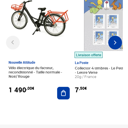
Livraison offerte
Nouvelle Attitude
La Poste
Vélo électrique du facteur,
Collector 4 timbres - Le Petit P
reconditionné - Taille normale -
- Lettre Verte
Noir/ Rouge
20g / France
1 490
7
,00€
,50€
Ajouter au panier