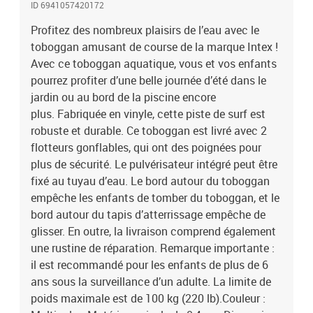
ID 6941057420172
76 cm (L x l x H)Le pulvérisateur intégré se fixe au tuyau
d'eauComprend 2 flotteurs avec poignées robustesPoids
Profitez des nombreux plaisirs de l’eau avec le
maximum : 100 kg (220 lb)Pour enfants de plus de 6 ansUne
toboggan amusant de course de la marque Intex !
rustine de réparation incluse Numéro d'article Intex : 57167NP
Avec ce toboggan aquatique, vous et vos enfants
pourrez profiter d’une belle journée d’été dans le
jardin ou au bord de la piscine encore
plus. Fabriquée en vinyle, cette piste de surf est
robuste et durable. Ce toboggan est livré avec 2
flotteurs gonflables, qui ont des poignées pour
plus de sécurité. Le pulvérisateur intégré peut être
fixé au tuyau d’eau. Le bord autour du toboggan
empêche les enfants de tomber du toboggan, et le
bord autour du tapis d’atterrissage empêche de
glisser. En outre, la livraison comprend également
une rustine de réparation. Remarque importante :
il est recommandé pour les enfants de plus de 6
ans sous la surveillance d’un adulte. La limite de
poids maximale est de 100 kg (220 lb).Couleur :