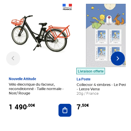
Prix 1 490,00€
Prix 7,50€
Livraison offerte
Nouvelle Attitude
La Poste
Vélo électrique du facteur,
Collector 4 timbres - Le Petit P
reconditionné - Taille normale -
- Lettre Verte
Noir/ Rouge
20g / France
1 490
7
,00€
,50€
Ajouter au panier