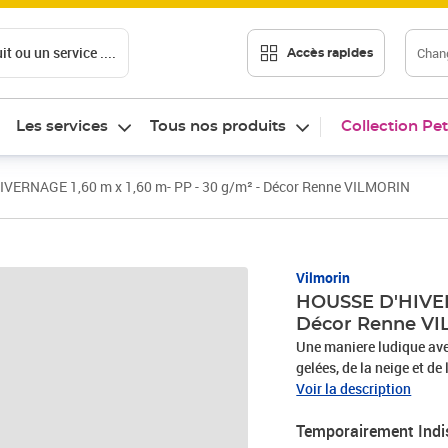
t ou un service ....
Chang
Accès rapides
Les services
Tous nos produits
Collection Pet
VERNAGE 1,60 m x 1,60 m- PP - 30 g/m² - Décor Renne VILMORIN
Vilmorin
HOUSSE D'HIVERN
Décor Renne V
Une maniere ludique ave
gelées, de la neige et de la g
d'hivernage créent un mic
Voir la description
ainsi la déshydratation 
Temporairement Indi
racines tout en permett