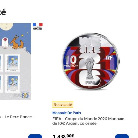
té
Prix 148,00€
Nouveauté
Monnaie De Paris
 - Le Petit Prince -
FIFA – Coupe du Monde 2026 Monnaie
de 10€ Argent colorisée
148
,00€
Ajouter au panier
Ajoute