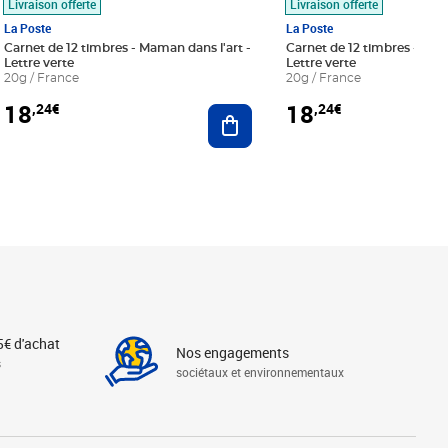
Livraison offerte
Livraison offerte
La Poste
La Poste
Carnet de 12 timbres - Maman dans l'art -
Carnet de 12 timbres - Le bl
Lettre verte
Lettre verte
20g / France
20g / France
18
18
,24€
,24€
r au panier
Ajouter au panier
5€ d'achat
Nos engagements
s
sociétaux et environnementaux
Linkedin
Instagram
X
Tiktok
Facebook
Youtube
Threads