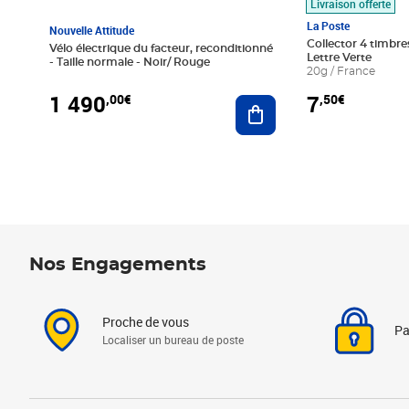
Livraison offerte
La Poste
Nouvelle Attitude
Collector 4 timbres
Vélo électrique du facteur, reconditionné
Lettre Verte
- Taille normale - Noir/ Rouge
20g / France
1 490
7
,00€
,50€
Ajouter au panier
Nos Engagements
Proche de vous
Pa
Localiser un bureau de poste