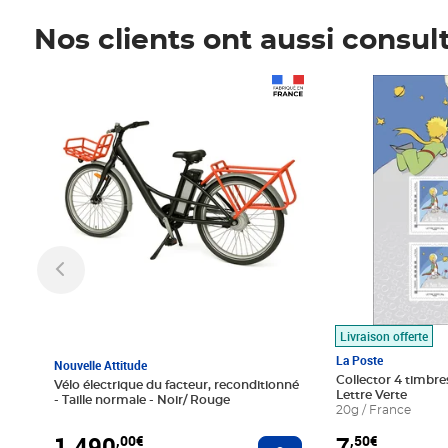
Nos clients ont aussi consul
Prix 1 490,00€
Prix 7,50€
Livraison offerte
La Poste
Nouvelle Attitude
Collector 4 timbres
Vélo électrique du facteur, reconditionné
Lettre Verte
- Taille normale - Noir/ Rouge
20g / France
1 490
7
,00€
,50€
Ajouter au panier