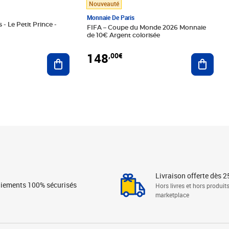
Nouveauté
Monnaie De Paris
 - Le Petit Prince -
FIFA – Coupe du Monde 2026 Monnaie
de 10€ Argent colorisée
148
,00€
Ajouter au panier
Ajoute
Livraison offerte dès 2
iements 100% sécurisés
Hors livres et hors produit
marketplace