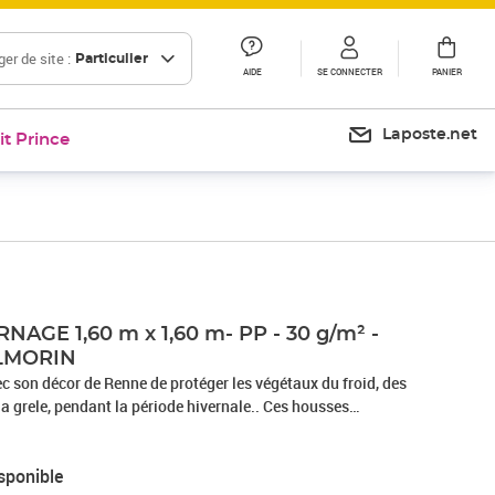
er de site :
Particulier
AIDE
SE CONNECTER
PANIER
Laposte.net
it Prince
AGE 1,60 m x 1,60 m- PP - 30 g/m² -
ILMORIN
c son décor de Renne de protéger les végétaux du froid, des
rele, pendant la période hivernale.. Ces housses
roclimat, en laissant passer l'air, la lumiere et l'eau, évitant
des rameaux, l'éclatement des branches et l'asphyxie des
sponible
ant le développement des bourgeons et des jeunes pousses au