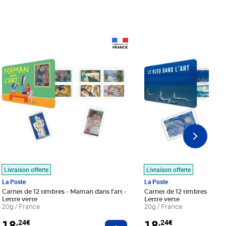
Prix 18,24€
Prix 18,24€
Livraison offerte
Livraison offerte
La Poste
La Poste
Carnet de 12 timbres - Maman dans l'art -
Carnet de 12 timbres - Le bl
Lettre verte
Lettre verte
20g / France
20g / France
18
18
,24€
,24€
r au panier
Ajouter au panier