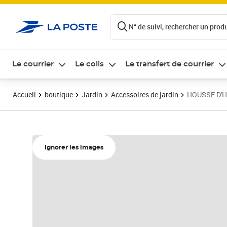
ontenu de la page
N° de suivi, rechercher un produi
Le courrier
Le colis
Le transfert de courrier
Accueil
boutique
Jardin
Accessoires de jardin
HOUSSE D'HI
Ignorer les images