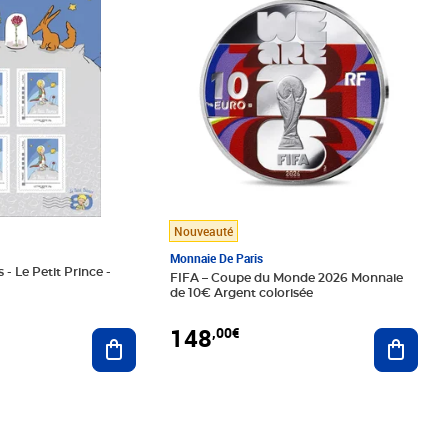
Nouveauté
Monnaie De Paris
 - Le Petit Prince -
FIFA – Coupe du Monde 2026 Monnaie
de 10€ Argent colorisée
148
,00€
Ajouter au panier
Ajoute