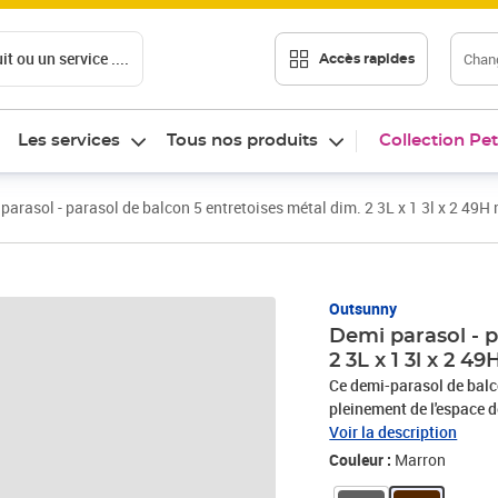
t ou un service ....
Chang
Accès rapides
Les services
Tous nos produits
Collection Pet
parasol - parasol de balcon 5 entretoises métal dim. 2 3L x 1 3l x 2 49H
Outsunny
Demi parasol - p
2 3L x 1 3l x 2 
Ce demi-parasol de balco
pleinement de l'espace de
son mât peut se démonter
Voir la description
Particulièrement simple à
Couleur :
Marron
ne vous prendra que quelques secondes. Caractéris