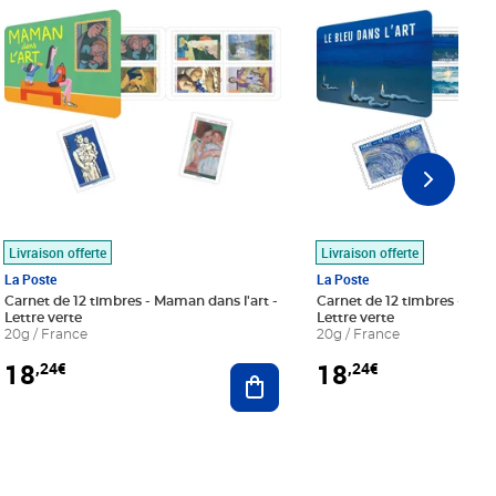
Livraison offerte
Livraison offerte
La Poste
La Poste
Carnet de 12 timbres - Maman dans l'art -
Carnet de 12 timbres - Le bl
Lettre verte
Lettre verte
20g / France
20g / France
18
18
,24€
,24€
r au panier
Ajouter au panier