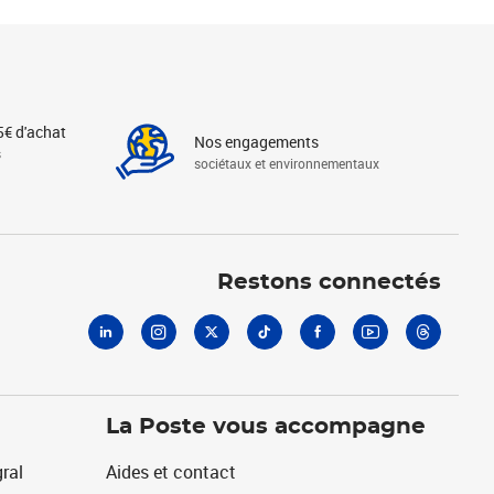
5€ d'achat
Nos engagements
s
sociétaux et environnementaux
Linkedin
Instagram
X
Tiktok
Facebook
Youtube
Threads
Restons connectés
La Poste vous accompagne
ral
Aides et contact