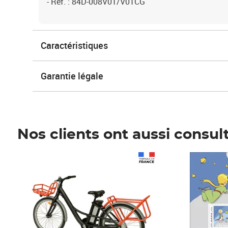
- Réf. : 84D-008V01/V01CG
Caractéristiques
Garantie légale
Nos clients ont aussi consul
Prix 1 490,00€
Prix 7,50€