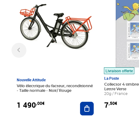
Livraison offerte
La Poste
Nouvelle Attitude
Collector 4 timbres
Vélo électrique du facteur, reconditionné
Lettre Verte
- Taille normale - Noir/ Rouge
20g / France
1 490
7
,00€
,50€
Ajouter au panier