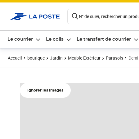
ontenu de la page
N° de suivi, rechercher un produi
Le courrier
Le colis
Le transfert de courrier
Accueil
boutique
Jardin
Meuble Extérieur
Parasols
Demi 
Ignorer les images