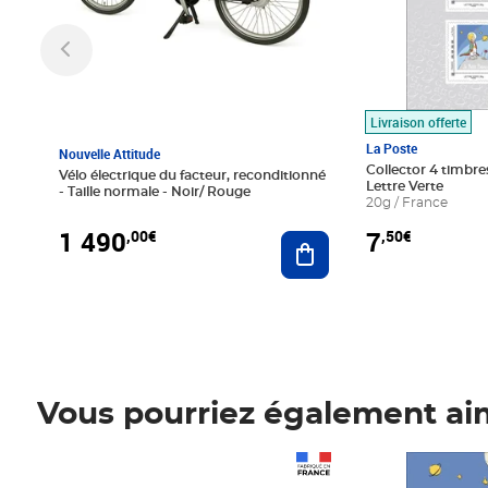
Livraison offerte
La Poste
Nouvelle Attitude
Collector 4 timbres
Vélo électrique du facteur, reconditionné
Lettre Verte
- Taille normale - Noir/ Rouge
20g / France
1 490
7
,00€
,50€
Ajouter au panier
Vous pourriez également ai
Prix 1 490,00€
Prix 7,50€