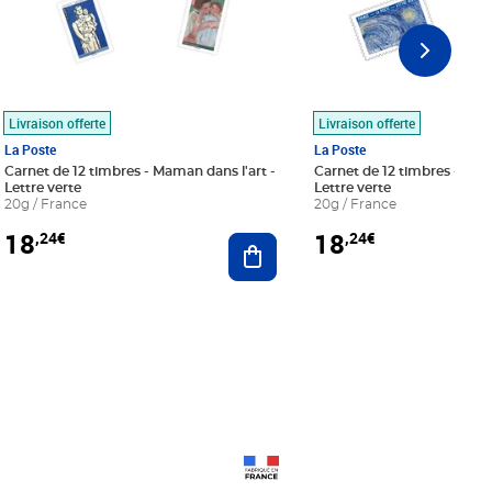
Livraison offerte
Livraison offerte
La Poste
La Poste
Carnet de 12 timbres - Maman dans l'art -
Carnet de 12 timbres - Le bl
Lettre verte
Lettre verte
20g / France
20g / France
18
18
,24€
,24€
r au panier
Ajouter au panier
Prix 18,24€
Prix 18,24€