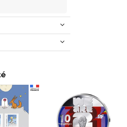
té
Prix 148,00€