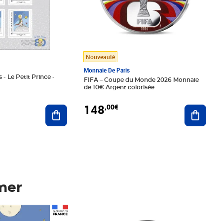
Nouveauté
Monnaie De Paris
 - Le Petit Prince -
FIFA – Coupe du Monde 2026 Monnaie
de 10€ Argent colorisée
148
,00€
Ajouter au panier
Ajoute
mer
Prix 148,00€