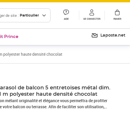
er de site :
Particulier
AIDE
SE CONNECTER
PANIER
Laposte.net
it Prince
 m polyester haute densité chocolat
arasol de balcon 5 entretoises métal dim.
49H m polyester haute densité chocolat
n mélant originalité et élégance vous permettra de profiter
 votre balcon ou terrasse. Afin de faciliter son utilisation,
 en 2 afin de le transporter et de le ranger aisément.
 ouvrir ou fermer, grâce à sa manivelle, l'installer et le ranger
tiques : - Demi-parasol idéal pour