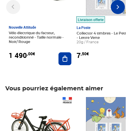
Livraison offerte
Nouvelle Attitude
La Poste
Vélo électrique du facteur,
Collector 4 timbres - Le Petit P
reconditionné - Taille normale -
- Lettre Verte
Noir/ Rouge
20g / France
1 490
7
,00€
,50€
Ajouter au panier
Vous pourriez également aimer
Prix 1 490,00€
Prix 7,50€