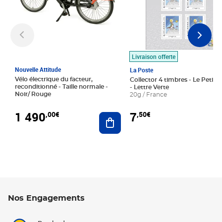
Livraison offerte
Nouvelle Attitude
La Poste
Vélo électrique du facteur,
Collector 4 timbres - Le Petit P
reconditionné - Taille normale -
- Lettre Verte
Noir/ Rouge
20g / France
1 490
7
,00€
,50€
Ajouter au panier
Nos Engagements