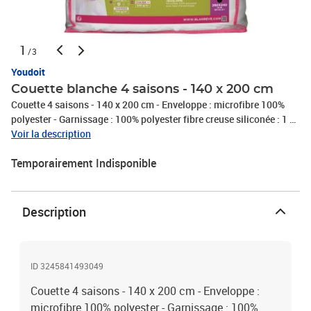
1
/3
Youdoit
Couette blanche 4 saisons - 140 x 200 cm
Couette 4 saisons - 140 x 200 cm - Enveloppe : microfibre 100%
polyester - Garnissage : 100% polyester fibre creuse siliconée : 1 en
200g/m + 1 en 300g/m maintenues par liens d'assemblage -
Voir la description
Piquage longiligne - Finition biais - Coloris : blanc - Livrée.
Temporairement Indisponible
Description
ID 3245841493049
Couette 4 saisons - 140 x 200 cm - Enveloppe :
microfibre 100% polyester - Garnissage : 100%