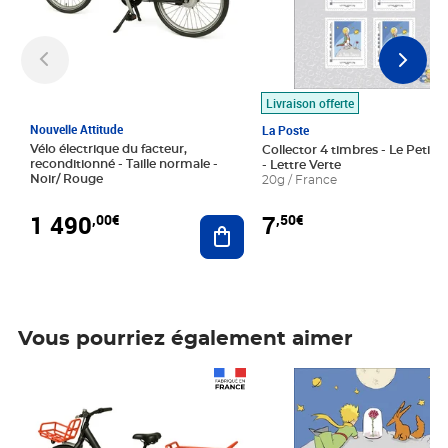
Livraison offerte
Nouvelle Attitude
La Poste
Vélo électrique du facteur,
Collector 4 timbres - Le Petit P
reconditionné - Taille normale -
- Lettre Verte
Noir/ Rouge
20g / France
1 490
7
,00€
,50€
Ajouter au panier
Vous pourriez également aimer
Prix 1 490,00€
Prix 7,50€