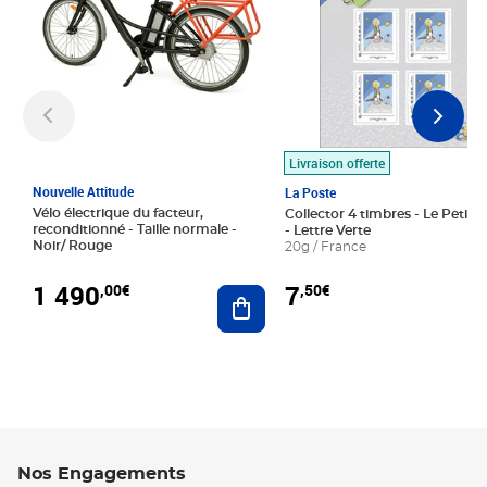
Livraison offerte
Nouvelle Attitude
La Poste
Vélo électrique du facteur,
Collector 4 timbres - Le Petit P
reconditionné - Taille normale -
- Lettre Verte
Noir/ Rouge
20g / France
1 490
7
,00€
,50€
Ajouter au panier
Nos Engagements