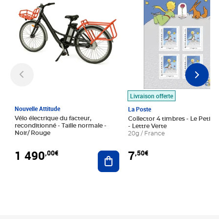
Livraison offerte
Nouvelle Attitude
La Poste
Vélo électrique du facteur,
Collector 4 timbres - Le Petit P
reconditionné - Taille normale -
- Lettre Verte
Noir/ Rouge
20g / France
1 490
7
,00€
,50€
Ajouter au panier