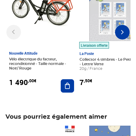
Livraison offerte
Nouvelle Attitude
La Poste
Vélo électrique du facteur,
Collector 4 timbres - Le Petit P
reconditionné - Taille normale -
- Lettre Verte
Noir/ Rouge
20g / France
1 490
7
,00€
,50€
Ajouter au panier
Vous pourriez également aimer
Prix 1 490,00€
Prix 7,50€