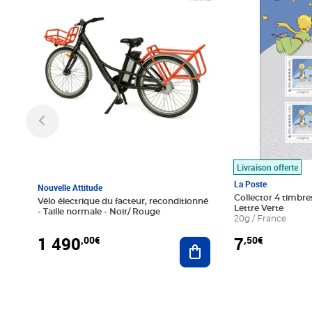
Livraison offerte
La Poste
Nouvelle Attitude
Collector 4 timbres
Vélo électrique du facteur, reconditionné
Lettre Verte
- Taille normale - Noir/ Rouge
20g / France
1 490
7
,00€
,50€
Ajouter au panier