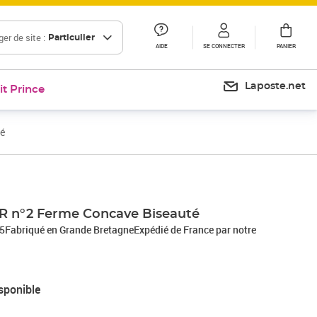
er de site :
Particulier
AIDE
SE CONNECTER
PANIER
Laposte.net
it Prince
é
 n°2 Ferme Concave Biseauté
85Fabriqué en Grande BretagneExpédié de France par notre
sponible