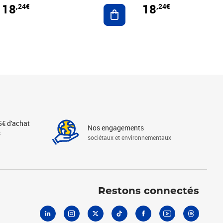
18
18
,24€
,24€
r au panier
Ajouter au panier
5€ d'achat
Nos engagements
s
sociétaux et environnementaux
Linkedin
Instagram
X
Tiktok
Facebook
Youtube
Threads
Restons connectés