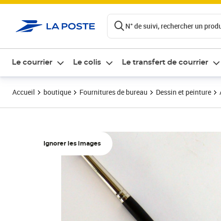
ontenu de la page
N° de suivi, rechercher un produi
Le courrier
Le colis
Le transfert de courrier
Accueil
boutique
Fournitures de bureau
Dessin et peinture
Ignorer les images