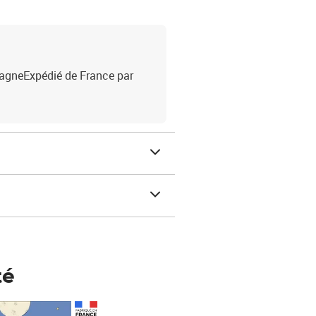
tagneExpédié de France par
té
Prix 148,00€