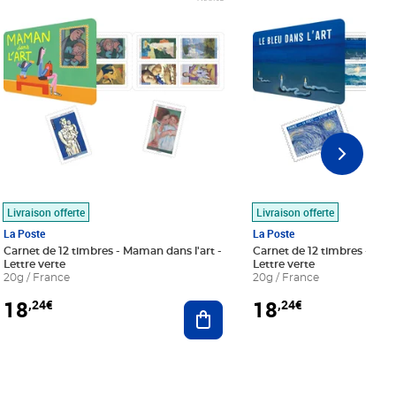
Livraison offerte
Livraison offerte
La Poste
La Poste
Carnet de 12 timbres - Maman dans l'art -
Carnet de 12 timbres - Le bl
Lettre verte
Lettre verte
20g / France
20g / France
18
18
,24€
,24€
r au panier
Ajouter au panier