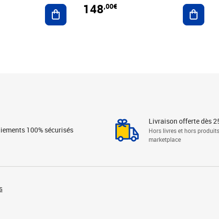
148
,00€
Ajouter au panier
Ajoute
Livraison offerte dès 2
iements 100% sécurisés
Hors livres et hors produit
marketplace
s