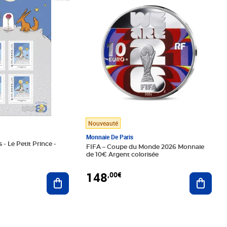
Nouveauté
Monnaie De Paris
 - Le Petit Prince -
FIFA – Coupe du Monde 2026 Monnaie
de 10€ Argent colorisée
148
,00€
Ajouter au panier
Ajoute