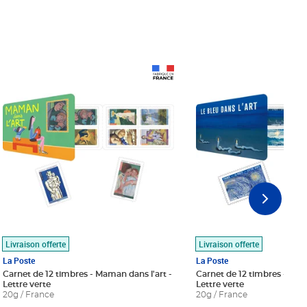
Prix 18,24€
Prix 18,24€
Livraison offerte
Livraison offerte
La Poste
La Poste
Carnet de 12 timbres - Maman dans l'art -
Carnet de 12 timbres - Le bl
Lettre verte
Lettre verte
20g / France
20g / France