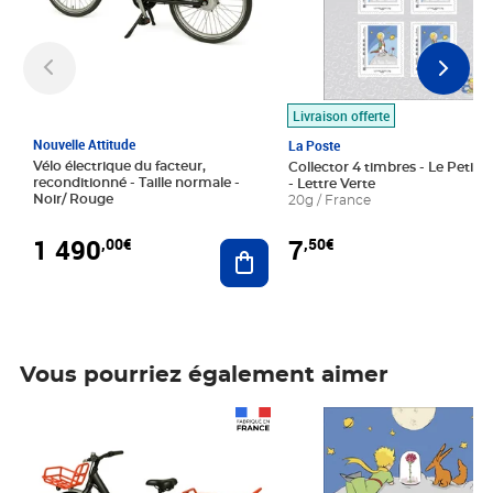
Livraison offerte
Nouvelle Attitude
La Poste
Vélo électrique du facteur,
Collector 4 timbres - Le Petit P
reconditionné - Taille normale -
- Lettre Verte
Noir/ Rouge
20g / France
1 490
7
,00€
,50€
Ajouter au panier
Vous pourriez également aimer
Prix 1 490,00€
Prix 7,50€