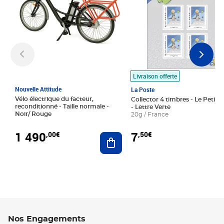
Livraison offerte
Nouvelle Attitude
La Poste
Vélo électrique du facteur,
Collector 4 timbres - Le Petit P
reconditionné - Taille normale -
- Lettre Verte
Noir/ Rouge
20g / France
1 490
7
,00€
,50€
Ajouter au panier
Nos Engagements