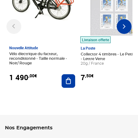
Livraison offerte
Nouvelle Attitude
La Poste
Vélo électrique du facteur,
Collector 4 timbres - Le Petit P
reconditionné - Taille normale -
- Lettre Verte
Noir/ Rouge
20g / France
1 490
7
,00€
,50€
Ajouter au panier
Nos Engagements