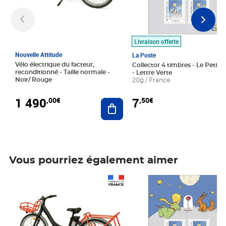
Livraison offerte
Nouvelle Attitude
La Poste
Vélo électrique du facteur,
Collector 4 timbres - Le Petit P
reconditionné - Taille normale -
- Lettre Verte
Noir/ Rouge
20g / France
1 490
7
,00€
,50€
Ajouter au panier
Vous pourriez également aimer
Prix 1 490,00€
Prix 7,50€