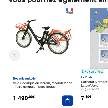
Vous pourriez également ai
Prix 1 490,00€
Prix 7,50€
Livraison offerte
La Poste
Nouvelle Attitude
Collector 4 timbres
Vélo électrique du facteur, reconditionné
Lettre Verte
- Taille normale - Noir/ Rouge
20g / France
1 490
7
,00€
,50€
Ajouter au panier