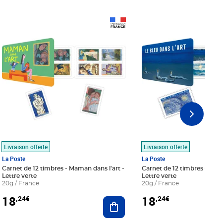
Prix 18,24€
Prix 18,24€
Livraison offerte
Livraison offerte
La Poste
La Poste
Carnet de 12 timbres - Maman dans l'art -
Carnet de 12 timbres - Le bl
Lettre verte
Lettre verte
20g / France
20g / France
18
18
,24€
,24€
r au panier
Ajouter au panier