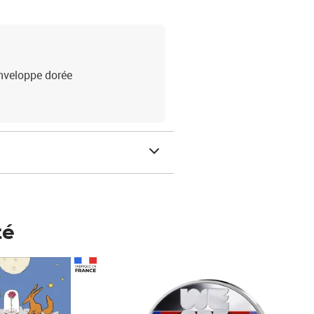
Enveloppe dorée
té
Prix 148,00€