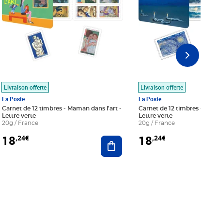
Livraison offerte
Livraison offerte
La Poste
La Poste
Carnet de 12 timbres - Maman dans l'art -
Carnet de 12 timbres - Le bl
Lettre verte
Lettre verte
20g / France
20g / France
18
18
,24€
,24€
r au panier
Ajouter au panier