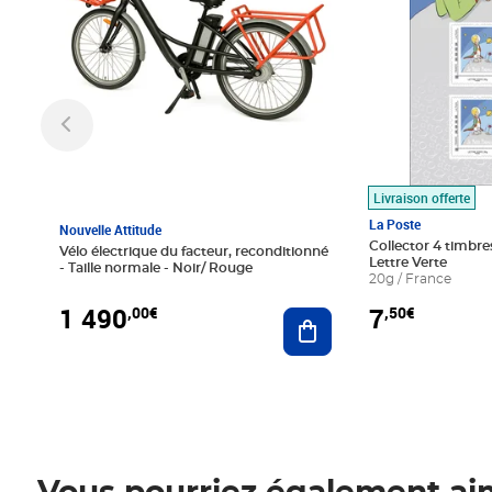
Livraison offerte
La Poste
Nouvelle Attitude
Collector 4 timbres
Vélo électrique du facteur, reconditionné
Lettre Verte
- Taille normale - Noir/ Rouge
20g / France
1 490
7
,00€
,50€
Ajouter au panier