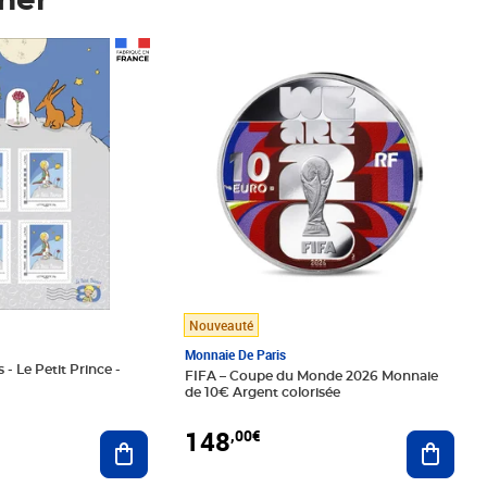
mer
Prix 148,00€
Nouveauté
Monnaie De Paris
 - Le Petit Prince -
FIFA – Coupe du Monde 2026 Monnaie
de 10€ Argent colorisée
148
,00€
Ajouter au panier
Ajoute