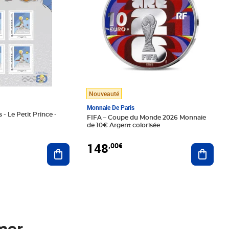
Nouveauté
Monnaie De Paris
 - Le Petit Prince -
FIFA – Coupe du Monde 2026 Monnaie
de 10€ Argent colorisée
148
,00€
Ajouter au panier
Ajoute