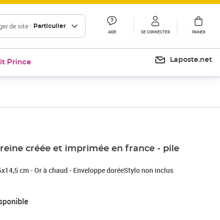
er de site :
Particulier
AIDE
SE CONNECTER
PANIER
Laposte.net
it Prince
 reine créée et imprimée en france - pile
5x14,5 cm - Or à chaud - Enveloppe doréeStylo non inclus
sponible