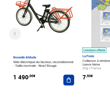
Livraison offerte
La Poste
Nouvelle Attitude
Collector 4 timbres
Vélo électrique du facteur, reconditionné
Lettre Verte
- Taille normale - Noir/ Rouge
20g / France
1 490
7
,00€
,50€
Ajouter au panier