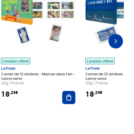
Livraison offerte
Livraison offerte
La Poste
La Poste
Carnet de 12 timbres - Maman dans l'art -
Carnet de 12 timbres - Le bl
Lettre verte
Lettre verte
20g / France
20g / France
18
18
,24€
,24€
r au panier
Ajouter au panier