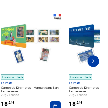
Prix 18,24€
Prix 18,24€
Livraison offerte
Livraison offerte
La Poste
La Poste
Carnet de 12 timbres - Maman dans l'art -
Carnet de 12 timbres - Le bl
Lettre verte
Lettre verte
20g / France
20g / France
18
18
,24€
,24€
r au panier
Ajouter au panier