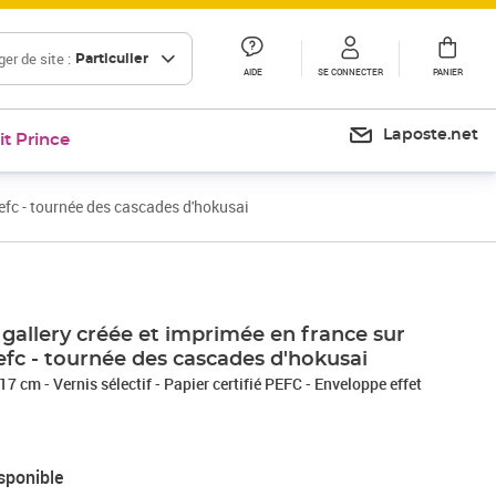
er de site :
Particulier
AIDE
SE CONNECTER
PANIER
Laposte.net
it Prince
pefc - tournée des cascades d'hokusai
 gallery créée et imprimée en france sur
pefc - tournée des cascades d'hokusai
7 cm - Vernis sélectif - Papier certifié PEFC - Enveloppe effet
sponible