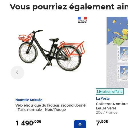
Vous pourriez également ai
Prix 1 490,00€
Prix 7,50€
Livraison offerte
La Poste
Nouvelle Attitude
Collector 4 timbres
Vélo électrique du facteur, reconditionné
Lettre Verte
- Taille normale - Noir/ Rouge
20g / France
1 490
7
,00€
,50€
Ajouter au panier