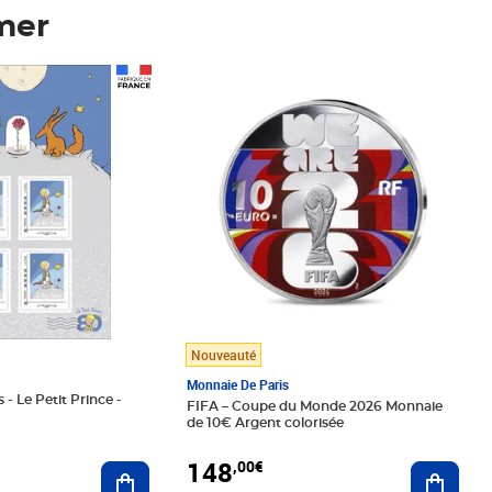
mer
Prix 148,00€
Nouveauté
Monnaie De Paris
 - Le Petit Prince -
FIFA – Coupe du Monde 2026 Monnaie
de 10€ Argent colorisée
148
,00€
Ajouter au panier
Ajoute