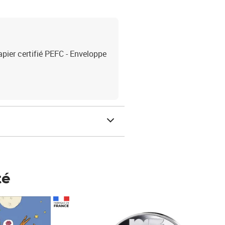
apier certifié PEFC - Enveloppe
té
Prix 148,00€