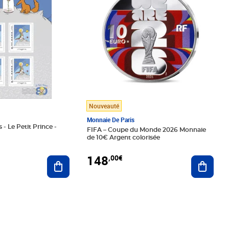
Nouveauté
Monnaie De Paris
 - Le Petit Prince -
FIFA – Coupe du Monde 2026 Monnaie
de 10€ Argent colorisée
148
,00€
Ajouter au panier
Ajoute