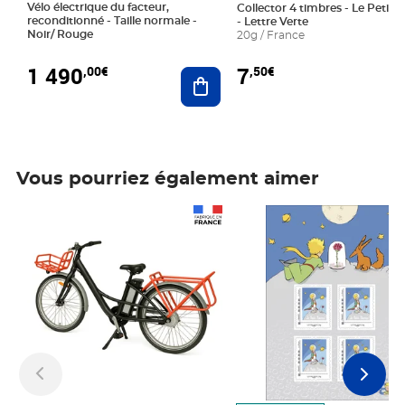
Vélo électrique du facteur,
Collector 4 timbres - Le Petit P
reconditionné - Taille normale -
- Lettre Verte
Noir/ Rouge
20g / France
1 490
7
,00€
,50€
Ajouter au panier
Vous pourriez également aimer
Prix 1 490,00€
Prix 7,50€