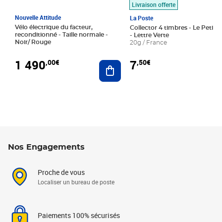
Livraison offerte
Nouvelle Attitude
La Poste
Vélo électrique du facteur,
Collector 4 timbres - Le Petit P
reconditionné - Taille normale -
- Lettre Verte
Noir/ Rouge
20g / France
1 490
7
,00€
,50€
Ajouter au panier
Nos Engagements
Proche de vous
Localiser un bureau de poste
Paiements 100% sécurisés