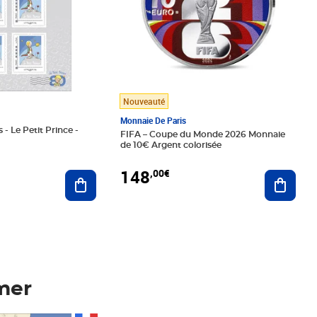
Nouveauté
Monnaie De Paris
 - Le Petit Prince -
FIFA – Coupe du Monde 2026 Monnaie
de 10€ Argent colorisée
148
,00€
Ajouter au panier
Ajoute
mer