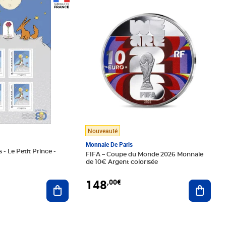
Prix 148,00€
Nouveauté
Monnaie De Paris
 - Le Petit Prince -
FIFA – Coupe du Monde 2026 Monnaie
de 10€ Argent colorisée
148
,00€
Ajouter au panier
Ajoute