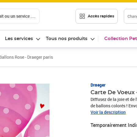
t ou un service ....
Chang
Accès rapides
Les services
Tous nos produits
Collection Pet
Ballons Rose - Draeger paris
Draeger
Carte De Voeux -
Diffusez de la joie et d
de ballons colorés ! Env
pour inspirer bonheur et
Voir la description
moments heureux de la v
Temporairement Indi
cm.Composition : Papier
studio Draeger.Pour prés