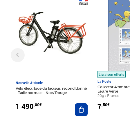
Prix 1 490,00€
Prix 7,50€
Livraison offerte
La Poste
Nouvelle Attitude
Collector 4 timbres
Vélo électrique du facteur, reconditionné
Lettre Verte
- Taille normale - Noir/ Rouge
20g / France
1 490
7
,00€
,50€
Ajouter au panier