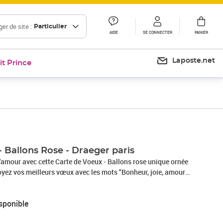
er de site :
Particulier
AIDE
SE CONNECTER
PANIER
Laposte.net
it Prince
 Ballons Rose - Draeger paris
e l'amour avec cette Carte de Voeux - Ballons rose unique ornée
oyez vos meilleurs vœux avec les mots "Bonheur, joie, amour"
 amour à votre destinataire. Une façon parfaite de célébrer les
ie !Carte toutes occasions.Dimensions : 11,5 x 17
sponible
 certifié FSC.Enveloppe incluse.Designée à Paris par le
erver notre belle planète, nous utilisons des encres végétales