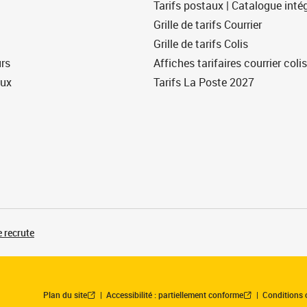
Tarifs postaux | Catalogue intég
Grille de tarifs Courrier
Grille de tarifs Colis
urs
Affiches tarifaires courrier colis
eux
Tarifs La Poste 2027
 recrute
Plan du site
Accessibilité : partiellement conforme
Conditions 