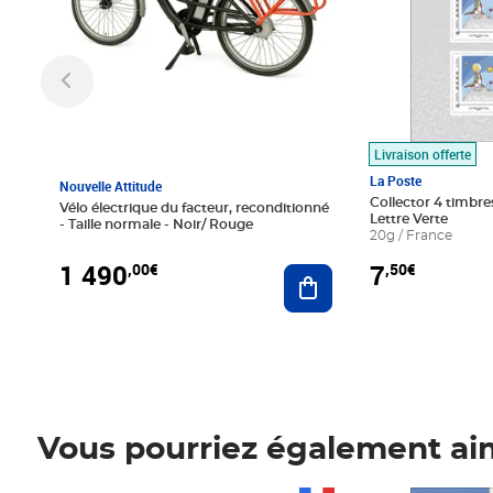
Livraison offerte
La Poste
Nouvelle Attitude
Collector 4 timbres
Vélo électrique du facteur, reconditionné
Lettre Verte
- Taille normale - Noir/ Rouge
20g / France
1 490
7
,00€
,50€
Ajouter au panier
Vous pourriez également ai