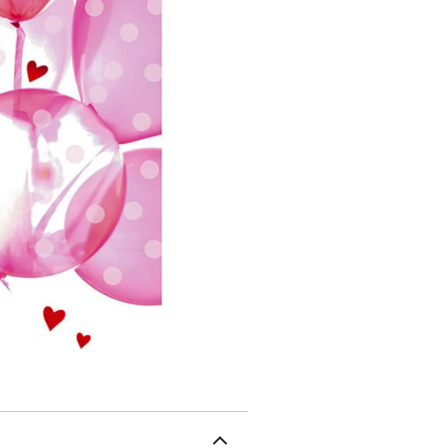
et un papier certifié FS
matériaux contrôlés. Im