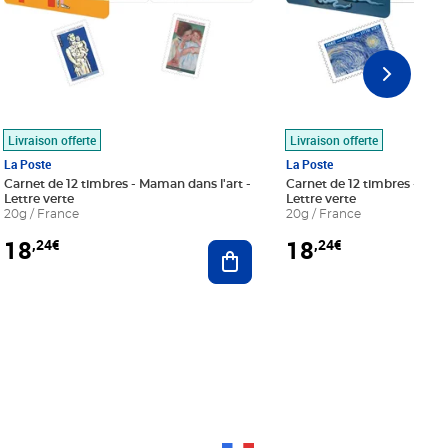
Livraison offerte
Livraison offerte
La Poste
La Poste
Carnet de 12 timbres - Maman dans l'art -
Carnet de 12 timbres - Le bl
Lettre verte
Lettre verte
20g / France
20g / France
18
18
,24€
,24€
r au panier
Ajouter au panier