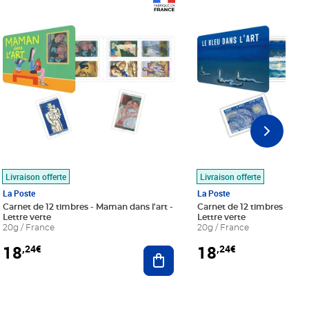
Prix 18,24€
Prix 18,24€
Livraison offerte
Livraison offerte
La Poste
La Poste
Carnet de 12 timbres - Maman dans l'art -
Carnet de 12 timbres - Le bl
Lettre verte
Lettre verte
20g / France
20g / France
18
18
,24€
,24€
r au panier
Ajouter au panier