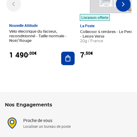
Livraison offerte
Nouvelle Attitude
La Poste
Vélo électrique du facteur,
Collector 4 timbres - Le Petit P
reconditionné - Taille normale -
- Lettre Verte
Noir/ Rouge
20g / France
1 490
7
,00€
,50€
Ajouter au panier
Nos Engagements
Proche de vous
Localiser un bureau de poste