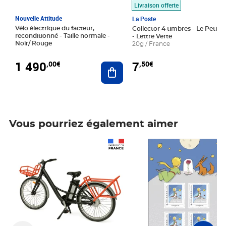
Livraison offerte
Nouvelle Attitude
La Poste
Vélo électrique du facteur,
Collector 4 timbres - Le Petit P
reconditionné - Taille normale -
- Lettre Verte
Noir/ Rouge
20g / France
1 490
7
,00€
,50€
Ajouter au panier
Vous pourriez également aimer
Prix 1 490,00€
Prix 7,50€