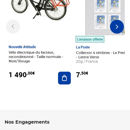
Livraison offerte
Nouvelle Attitude
La Poste
Vélo électrique du facteur,
Collector 4 timbres - Le Petit P
reconditionné - Taille normale -
- Lettre Verte
Noir/ Rouge
20g / France
1 490
7
,00€
,50€
Ajouter au panier
Nos Engagements