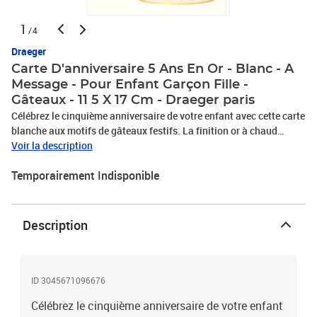
1
/4
Draeger
Carte D'anniversaire 5 Ans En Or - Blanc - A
Message - Pour Enfant Garçon Fille -
Gâteaux - 11 5 X 17 Cm - Draeger paris
Célébrez le cinquième anniversaire de votre enfant avec cette carte
blanche aux motifs de gâteaux festifs. La finition or à chaud
ajoute une touche élégante et festive à cette carte spéciale. Que
Voir la description
votre enfant soit une petite fille ou un petit garçon, cette carte
Temporairement Indisponible
convient parfaitement à cet événement joyeux. Le format 11,5 x 17
cm vous permet d'écrire des vœux affectueux à l'intérieur pour
marquer ce jour mémorable avec un geste attentionné. Détails du
produit Carte d'anniversaire - carte de voeux festiveEdito : "Hip,
Description
hip, hip, hourra !Bravo ! Tu fais partie des grands !C'est un jour
exceptionnel !Profite bien de cette journée et surtout… régale-toi
de bonbons, de gâteaux, et de gros bisous !Joyeux Anniversaire
!"li>Couleur : BlancFinition or à chaudMatière : PapierDimensions
ID 3045671096676
: 11,5 x 17 cm
Célébrez le cinquième anniversaire de votre enfant