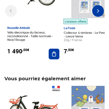
Livraison offerte
Nouvelle Attitude
La Poste
Vélo électrique du facteur,
Collector 4 timbres - Le Petit P
reconditionné - Taille normale -
- Lettre Verte
Noir/ Rouge
20g / France
1 490
7
,00€
,50€
Ajouter au panier
Vous pourriez également aimer
Prix 1 490,00€
Prix 7,50€